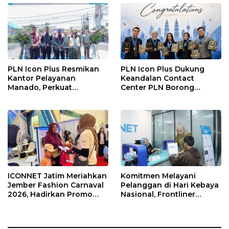
PLN Icon Plus Resmikan
PLN Icon Plus Dukung
Kantor Pelayanan
Keandalan Contact
Manado, Perkuat
Center PLN Borong
Jangkauan Layanan di
Penghargaan di CCW
Sulawesi Utara
2026
ICONNET Jatim Meriahkan
Komitmen Melayani
Jember Fashion Carnaval
Pelanggan di Hari Kebaya
2026, Hadirkan Promo
Nasional, Frontliner
Gratis Instalasi dan
ICONNET Tampilkan
Pengalaman Digital
Layanan Prima dengan
Interaktif
Sentuhan Budaya