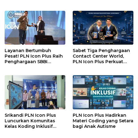
Gratis di Desa Nelayan
Rajatama
Layanan Bertumbuh
Sabet Tiga Penghargaan
Pesat! PLN Icon Plus Raih
Contact Center World,
Penghargaan SBBI
PLN Icon Plus Perkuat
Awards 2026
Layanan Pelanggan
melalui Contact Center
ICONNET
Srikandi PLN Icon Plus
PLN Icon Plus Hadirkan
Luncurkan Komunitas
Materi Coding yang Setara
Kelas Koding Inklusif
bagi Anak Autisme
pada Hari Anak Nasional