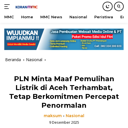
MMC
Home
MMC News
Nasional
Peristiwa
Edu
Langsung
ke
konten
Beranda
Nasional
PLN Minta Maaf Pemulihan
Listrik di Aceh Terhambat,
Tetap Berkomitmen Percepat
Penormalan
maksum
-
Nasional
9 Desember 2025