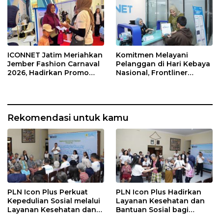
ICONNET Jatim Meriahkan
Komitmen Melayani
Jember Fashion Carnaval
Pelanggan di Hari Kebaya
2026, Hadirkan Promo
Nasional, Frontliner
Gratis Instalasi dan
ICONNET Tampilkan
Pengalaman Digital
Layanan Prima dengan
Interaktif
Sentuhan Budaya
Rekomendasi untuk kamu
PLN Icon Plus Perkuat
PLN Icon Plus Hadirkan
Kepedulian Sosial melalui
Layanan Kesehatan dan
Layanan Kesehatan dan
Bantuan Sosial bagi
Bantuan Komprehensif
Lansia di Rumah Belas