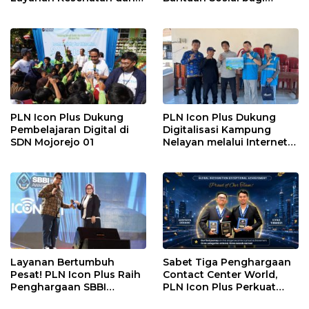
Bantuan Komprehensif
Lansia di Rumah Belas
bagi Lansia di Malang
Kasih Malang
PLN Icon Plus Dukung
PLN Icon Plus Dukung
Pembelajaran Digital di
Digitalisasi Kampung
SDN Mojorejo 01
Nelayan melalui Internet
Gratis di Desa Nelayan
Rajatama
Layanan Bertumbuh
Sabet Tiga Penghargaan
Pesat! PLN Icon Plus Raih
Contact Center World,
Penghargaan SBBI
PLN Icon Plus Perkuat
Awards 2026
Layanan Pelanggan