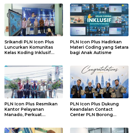
melalui Contact Center
ICONNET
Srikandi PLN Icon Plus
PLN Icon Plus Hadirkan
Luncurkan Komunitas
Materi Coding yang Setara
Kelas Koding Inklusif
bagi Anak Autisme
pada Hari Anak Nasional
PLN Icon Plus Resmikan
PLN Icon Plus Dukung
Kantor Pelayanan
Keandalan Contact
Manado, Perkuat
Center PLN Borong
Jangkauan Layanan di
Penghargaan di CCW
Sulawesi Utara
2026