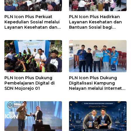
PLN Icon Plus Perkuat
PLN Icon Plus Hadirkan
Kepedulian Sosial melalui
Layanan Kesehatan dan
Layanan Kesehatan dan
Bantuan Sosial bagi
Bantuan Komprehensif
Lansia di Rumah Belas
bagi Lansia di Malang
Kasih Malang
PLN Icon Plus Dukung
PLN Icon Plus Dukung
Pembelajaran Digital di
Digitalisasi Kampung
SDN Mojorejo 01
Nelayan melalui Internet
Gratis di Desa Nelayan
Rajatama