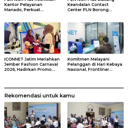
Kantor Pelayanan
Keandalan Contact
Manado, Perkuat
Center PLN Borong
Jangkauan Layanan di
Penghargaan di CCW
Sulawesi Utara
2026
ICONNET Jatim Meriahkan
Komitmen Melayani
Jember Fashion Carnaval
Pelanggan di Hari Kebaya
2026, Hadirkan Promo
Nasional, Frontliner
Gratis Instalasi dan
ICONNET Tampilkan
Pengalaman Digital
Layanan Prima dengan
Interaktif
Sentuhan Budaya
Rekomendasi untuk kamu