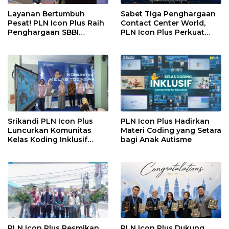
Layanan Bertumbuh
Sabet Tiga Penghargaan
Pesat! PLN Icon Plus Raih
Contact Center World,
Penghargaan SBBI
PLN Icon Plus Perkuat
Awards 2026
Layanan Pelanggan
melalui Contact Center
ICONNET
Srikandi PLN Icon Plus
PLN Icon Plus Hadirkan
Luncurkan Komunitas
Materi Coding yang Setara
Kelas Koding Inklusif
bagi Anak Autisme
pada Hari Anak Nasional
PLN Icon Plus Resmikan
PLN Icon Plus Dukung