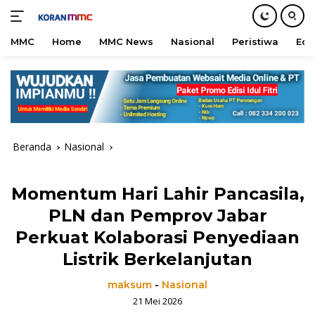
MMC
Home
MMC News
Nasional
Peristiwa
Edu
Langsung
ke
konten
Beranda
Nasional
Momentum Hari Lahir Pancasila,
PLN dan Pemprov Jabar
Perkuat Kolaborasi Penyediaan
Listrik Berkelanjutan
maksum
-
Nasional
21 Mei 2026