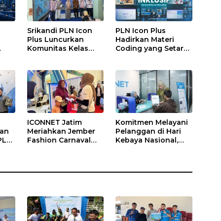
Srikandi PLN Icon
PLN Icon Plus
Plus Luncurkan
Hadirkan Materi
Komunitas Kelas
Coding yang Setara
Plus
Koding Inklusif pada
bagi Anak Autisme
n
Hari Anak Nasional
ui
ICONNET Jatim
Komitmen Melayani
lan
Meriahkan Jember
Pelanggan di Hari
PLN
Fashion Carnaval
Kebaya Nasional,
2026, Hadirkan
Frontliner ICONNET
Promo Gratis
Tampilkan Layanan
Instalasi dan
Prima dengan
Pengalaman Digital
Sentuhan Budaya
Interaktif