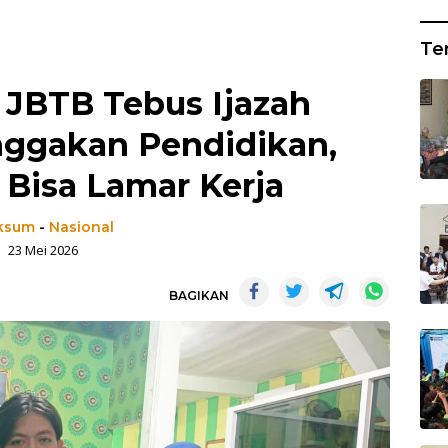
Te
JBTB Tebus Ijazah
ggakan Pendidikan,
 Bisa Lamar Kerja
ksum
-
Nasional
23 Mei 2026
BAGIKAN