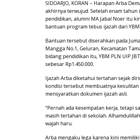
SIDOARJO, KORAN – Harapan Arba Dema
akhirnya terwujud. Setelah enam tahun 
pendidikan, alumni MA Jabal Noer itu 
bantuan program tebus ijazah dari YBM
Bantuan tersebut diserahkan pada Jumat
Mangga No.1, Geluran, Kecamatan Tama
bidang pendidikan itu, YBM PLN UIP J
sebesar Rp1.450.000.
Ijazah Arba diketahui tertahan sejak di
kondisi tersebut membuatnya kesulita
mensyaratkan dokumen ijazah asli.
“Pernah ada kesempatan kerja, tetapi sa
masih tertahan di sekolah. Alhamdulilla
wajah haru.
Arba mengaku lega karena kini memiliki