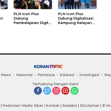
PLN Icon Plus
PLN Icon Plus
an
Dukung
Dukung Digitalisasi
Pembelajaran Digital
Kampung Nelayan
bagi
di SDN Mojorejo 01
melalui Internet
Gratis di Desa
ang
Nelayan Rajatama
 News
Nasional
Peristiwa
Edukasi
Investigasi
Ra
Terhubung Dengan Kami
|
Pedoman Media Siber
|
Kontak
|
Redaksi
|
Disclaimer
|
© Mu