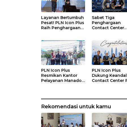
Layanan Bertumbuh
Sabet Tiga
Pesat! PLN Icon Plus
Penghargaan
Raih Penghargaan
Contact Center
SBBI Awards 2026
World, PLN Icon 
Perkuat Layana
Pelanggan melal
Contact Center
ICONNET
PLN Icon Plus
PLN Icon Plus
Resmikan Kantor
Dukung Keanda
Pelayanan Manado,
Contact Center 
Perkuat Jangkauan
Borong
Layanan di Sulawesi
Penghargaan di
Utara
CCW 2026
Rekomendasi untuk kamu