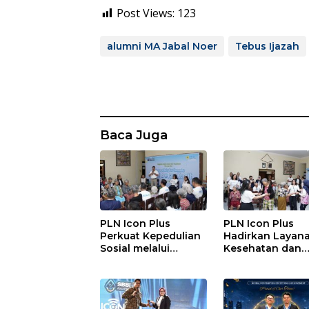
Post Views:
123
alumni MA Jabal Noer
Tebus Ijazah
Baca Juga
PLN Icon Plus
PLN Icon Plus
Perkuat Kepedulian
Hadirkan Layan
Sosial melalui
Kesehatan dan
Layanan Kesehatan
Bantuan Sosial 
dan Bantuan
Lansia di Rumah
Komprehensif bagi
Belas Kasih Mal
Lansia di Malang