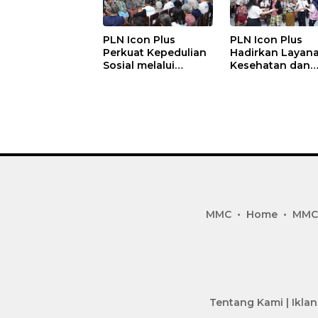
PLN Icon Plus
PLN Icon Plus
Perkuat Kepedulian
Hadirkan Layan
Sosial melalui
Kesehatan dan
Layanan Kesehatan
Bantuan Sosial 
dan Bantuan
Lansia di Rumah
Komprehensif bagi
Belas Kasih Mal
Lansia di Malang
MMC
Home
MMC
Tentang Kami
|
Iklan