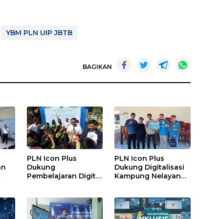
YBM PLN UIP JBTB
BAGIKAN
PLN Icon Plus
PLN Icon Plus
an
Dukung
Dukung Digitalisasi
Pembelajaran Digital
Kampung Nelayan
bagi
di SDN Mojorejo 01
melalui Internet
Gratis di Desa
ang
Nelayan Rajatama