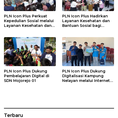
PLN Icon Plus Perkuat
PLN Icon Plus Hadirkan
Kepedulian Sosial melalui
Layanan Kesehatan dan
Layanan Kesehatan dan
Bantuan Sosial bagi
Bantuan Komprehensif
Lansia di Rumah Belas
bagi Lansia di Malang
Kasih Malang
PLN Icon Plus Dukung
PLN Icon Plus Dukung
Pembelajaran Digital di
Digitalisasi Kampung
SDN Mojorejo 01
Nelayan melalui Internet
Gratis di Desa Nelayan
Rajatama
Terbaru