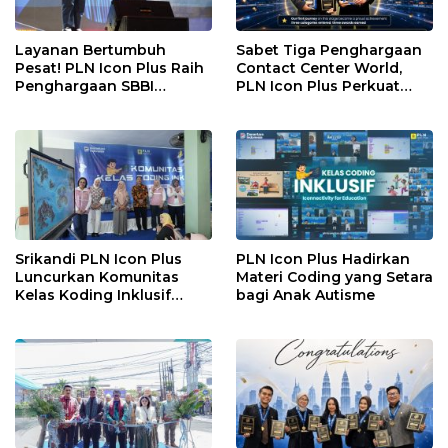
Layanan Bertumbuh
Sabet Tiga Penghargaan
Pesat! PLN Icon Plus Raih
Contact Center World,
Penghargaan SBBI
PLN Icon Plus Perkuat
Awards 2026
Layanan Pelanggan
melalui Contact Center
ICONNET
Srikandi PLN Icon Plus
PLN Icon Plus Hadirkan
Luncurkan Komunitas
Materi Coding yang Setara
Kelas Koding Inklusif
bagi Anak Autisme
pada Hari Anak Nasional