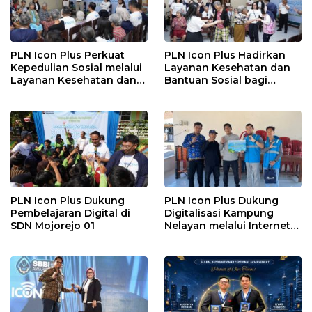
PLN Icon Plus Perkuat
PLN Icon Plus Hadirkan
Kepedulian Sosial melalui
Layanan Kesehatan dan
Layanan Kesehatan dan
Bantuan Sosial bagi
Bantuan Komprehensif
Lansia di Rumah Belas
bagi Lansia di Malang
Kasih Malang
PLN Icon Plus Dukung
PLN Icon Plus Dukung
Pembelajaran Digital di
Digitalisasi Kampung
SDN Mojorejo 01
Nelayan melalui Internet
Gratis di Desa Nelayan
Rajatama