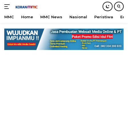
MMC
Home
MMC News
Nasional
Peristiwa
Edu
Langsung
ke
konten