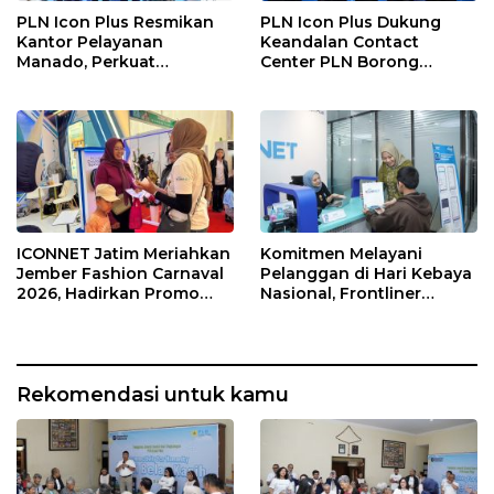
PLN Icon Plus Resmikan
PLN Icon Plus Dukung
Kantor Pelayanan
Keandalan Contact
Manado, Perkuat
Center PLN Borong
Jangkauan Layanan di
Penghargaan di CCW
Sulawesi Utara
2026
ICONNET Jatim Meriahkan
Komitmen Melayani
Jember Fashion Carnaval
Pelanggan di Hari Kebaya
2026, Hadirkan Promo
Nasional, Frontliner
Gratis Instalasi dan
ICONNET Tampilkan
Pengalaman Digital
Layanan Prima dengan
Interaktif
Sentuhan Budaya
Rekomendasi untuk kamu