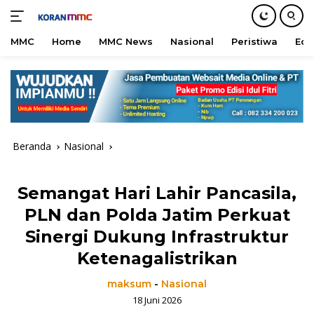
MMC
Home
MMC News
Nasional
Peristiwa
Edu
Langsung
ke
konten
Beranda
Nasional
Semangat Hari Lahir Pancasila,
PLN dan Polda Jatim Perkuat
Sinergi Dukung Infrastruktur
Ketenagalistrikan
maksum
-
Nasional
18 Juni 2026