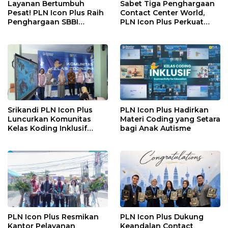
Layanan Bertumbuh
Sabet Tiga Penghargaan
Pesat! PLN Icon Plus Raih
Contact Center World,
Penghargaan SBBI
PLN Icon Plus Perkuat
Awards 2026
Layanan Pelanggan
melalui Contact Center
ICONNET
Srikandi PLN Icon Plus
PLN Icon Plus Hadirkan
Luncurkan Komunitas
Materi Coding yang Setara
Kelas Koding Inklusif
bagi Anak Autisme
pada Hari Anak Nasional
PLN Icon Plus Resmikan
PLN Icon Plus Dukung
Kantor Pelayanan
Keandalan Contact