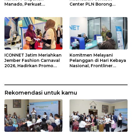
Manado, Perkuat
Center PLN Borong
Jangkauan Layanan di
Penghargaan di CCW
Sulawesi Utara
2026
ICONNET Jatim Meriahkan
Komitmen Melayani
Jember Fashion Carnaval
Pelanggan di Hari Kebaya
2026, Hadirkan Promo
Nasional, Frontliner
Gratis Instalasi dan
ICONNET Tampilkan
Pengalaman Digital
Layanan Prima dengan
Interaktif
Sentuhan Budaya
Rekomendasi untuk kamu