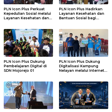
PLN Icon Plus Perkuat
PLN Icon Plus Hadirkan
Kepedulian Sosial melalui
Layanan Kesehatan dan
Layanan Kesehatan dan
Bantuan Sosial bagi
Bantuan Komprehensif
Lansia di Rumah Belas
bagi Lansia di Malang
Kasih Malang
PLN Icon Plus Dukung
PLN Icon Plus Dukung
Pembelajaran Digital di
Digitalisasi Kampung
SDN Mojorejo 01
Nelayan melalui Internet
Gratis di Desa Nelayan
Rajatama