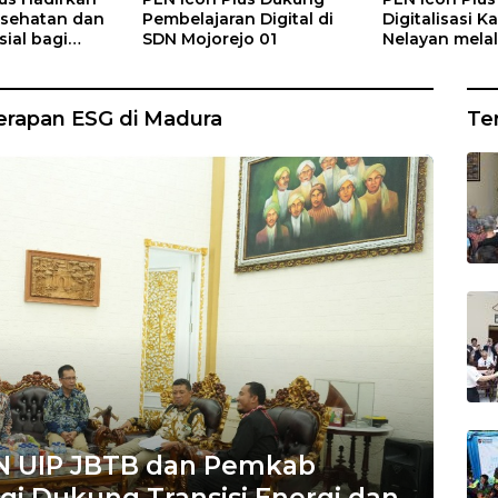
sehatan dan
Pembelajaran Digital di
Digitalisasi 
ial bagi
SDN Mojorejo 01
Nelayan melal
Rumah Belas
Gratis di Des
ng
Rajatama
erapan ESG di Madura
Te
PLN UIP JBTB dan Pemkab