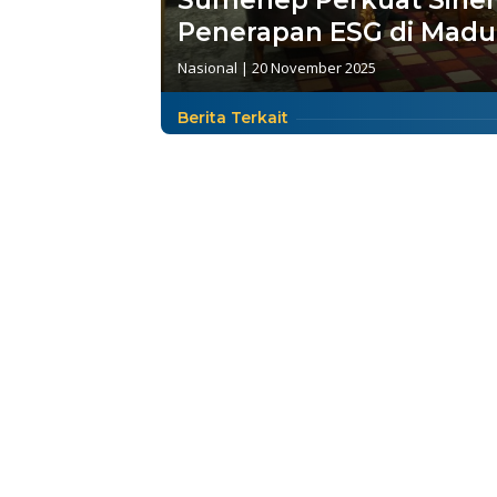
Sumenep Perkuat Sinerg
Penerapan ESG di Madu
Nasional
|
20 November 2025
Berita Terkait