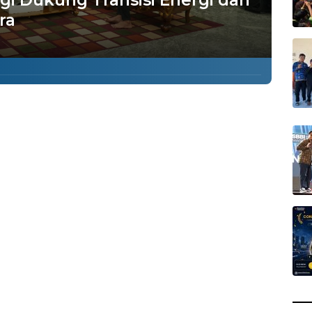
i Dukung Transisi Energi dan
ra