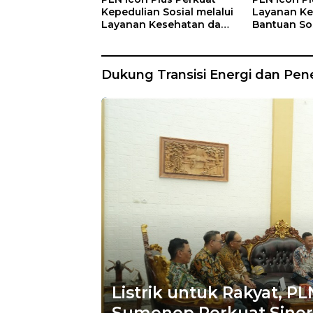
Kepedulian Sosial melalui
Layanan Ke
Layanan Kesehatan dan
Bantuan Sos
Bantuan Komprehensif
Lansia di 
bagi Lansia di Malang
Kasih Mala
Dukung Transisi Energi dan Pen
Listrik untuk Rakyat, 