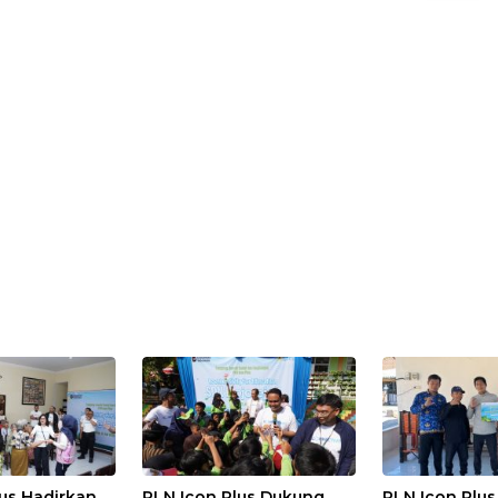
us Hadirkan
PLN Icon Plus Dukung
PLN Icon Plu