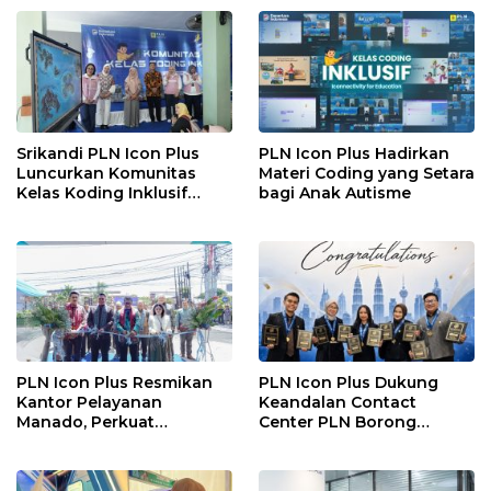
melalui Contact Center
ICONNET
Srikandi PLN Icon Plus
PLN Icon Plus Hadirkan
Luncurkan Komunitas
Materi Coding yang Setara
Kelas Koding Inklusif
bagi Anak Autisme
pada Hari Anak Nasional
PLN Icon Plus Resmikan
PLN Icon Plus Dukung
Kantor Pelayanan
Keandalan Contact
Manado, Perkuat
Center PLN Borong
Jangkauan Layanan di
Penghargaan di CCW
Sulawesi Utara
2026