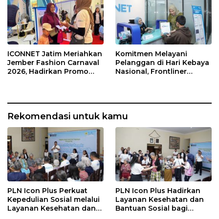
ICONNET Jatim Meriahkan
Komitmen Melayani
Jember Fashion Carnaval
Pelanggan di Hari Kebaya
2026, Hadirkan Promo
Nasional, Frontliner
Gratis Instalasi dan
ICONNET Tampilkan
Pengalaman Digital
Layanan Prima dengan
Interaktif
Sentuhan Budaya
Rekomendasi untuk kamu
PLN Icon Plus Perkuat
PLN Icon Plus Hadirkan
Kepedulian Sosial melalui
Layanan Kesehatan dan
Layanan Kesehatan dan
Bantuan Sosial bagi
Bantuan Komprehensif
Lansia di Rumah Belas