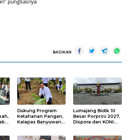
n” pungkasnya.
BAGIKAN
Dukung Program
Lumajang Bidik 10
kah,
Ketahanan Pangan,
Besar Porprov 2027,
ak
Kalapas Banyuwangi
Dispora dan KONI
a
Ikuti Penanaman
Matangkan Strategi
Bibit Pohon Kelapa
Pembinaan Atlet
Serentak di SAE