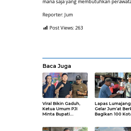
mana saja yang membutuhkan perawata
Reporter: Jum
Post Views:
263
Baca Juga
Viral Bikin Gaduh,
Lapas Lumajang
Ketua Umum PJI
Gelar Jum’at Ber
Minta Bupati
Bagikan 100 Kot
Marhaen Copot
Nasi untuk Warg
Kades Sukorejo
Sekitar