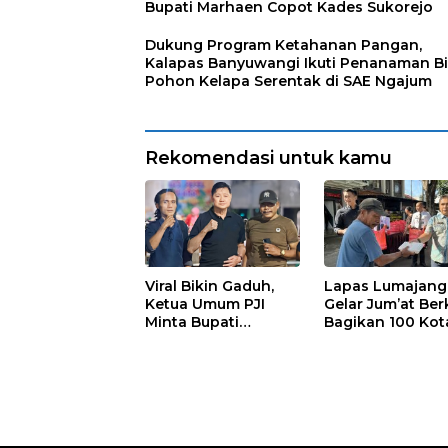
Bupati Marhaen Copot Kades Sukorejo
Dukung Program Ketahanan Pangan,
Kalapas Banyuwangi Ikuti Penanaman Bi
Pohon Kelapa Serentak di SAE Ngajum
Rekomendasi untuk kamu
Viral Bikin Gaduh,
Lapas Lumajang
Ketua Umum PJI
Gelar Jum’at Ber
Minta Bupati
Bagikan 100 Kot
Marhaen Copot
Nasi untuk Warg
Kades Sukorejo
Sekitar