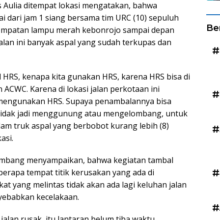
s Aulia ditempat lokasi mengatakan, bahwa
ai dari jam 1 siang bersama tim URC (10) sepuluh
Be
perempatan lampu merah kebonrojo sampai depan
jalan ini banyak aspal yang sudah terkupas dan
#
l HRS, kenapa kita gunakan HRS, karena HRS bisa di
 ACWC. Karena di lokasi jalan perkotaan ini
#
u mengunakan HRS. Supaya penambalannya bisa
 tidak jadi menggunung atau mengelombang, untuk
 dam truk aspal yang berbobot kurang lebih (8)
#
asi.
ombang menyampaikan, bahwa kegiatan tambal
eberapa tempat titik kerusakan yang ada di
#
 yang melintas tidak akan ada lagi keluhan jalan
yebabkan kecelakaan.
#
alan rusak, itu lantaran belum tiba waktu