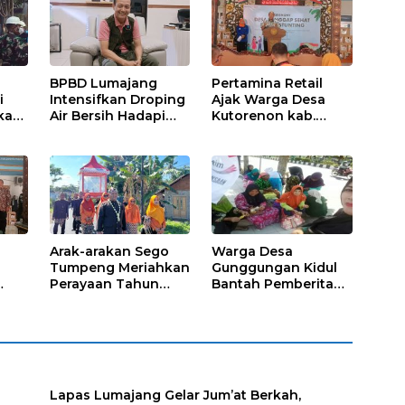
Ngajum
BPBD Lumajang
Pertamina Retail
i
Intensifkan Droping
Ajak Warga Desa
kap,
Air Bersih Hadapi
Kutorenon kab.
Kekeringan
Lumajang Progran
s?
Bebas Stunting dan
Tanggap Keadaan
Gawat Darurat
Arak-arakan Sego
Warga Desa
Tumpeng Meriahkan
Gunggungan Kidul
Perayaan Tahun
Bantah Pemberitaan
Baru Islam di Desa
Media Online, Tak
Tumpeng
ada Pungli disini
Lapas Lumajang Gelar Jum’at Berkah,