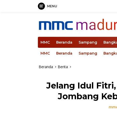
MENU
Langsung
ke
konten
MMC
Beranda
Sampang
Bangk
MMC
Beranda
Sampang
Bangk
Beranda
Berita
Jelang Idul Fit
Jombang Kebu
mmc