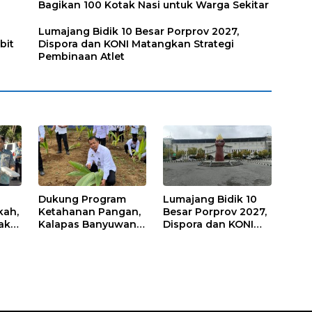
Bagikan 100 Kotak Nasi untuk Warga Sekitar
Lumajang Bidik 10 Besar Porprov 2027,
bit
Dispora dan KONI Matangkan Strategi
Pembinaan Atlet
Dukung Program
Lumajang Bidik 10
kah,
Ketahanan Pangan,
Besar Porprov 2027,
ak
Kalapas Banyuwangi
Dispora dan KONI
a
Ikuti Penanaman
Matangkan Strategi
Bibit Pohon Kelapa
Pembinaan Atlet
Serentak di SAE
Ngajum