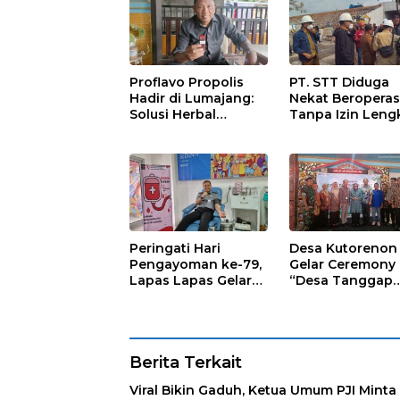
Proflavo Propolis
PT. STT Diduga
Hadir di Lumajang:
Nekat Beroperas
Solusi Herbal
Tanpa Izin Leng
dengan Teknologi
Satpol PP Hanya
Nano untuk
‘Pura-Pura Tega
Kesehatan
Masyarakat
Peringati Hari
Desa Kutorenon
Pengayoman ke-79,
Gelar Ceremony
Lapas Lapas Gelar
“Desa Tanggap
Kegiatan Donor
Sehat” dengan
Darah bersama DWP
Dukungan
Lapas Lumajang
Pertamina Retail
Berita Terkait
Viral Bikin Gaduh, Ketua Umum PJI Minta