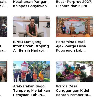
kah,
Ketahanan Pangan,
Besar Porprov 2027,
ak
Kalapas Banyuwangi
Dispora dan KONI
a
Ikuti Penanaman
Matangkan Strategi
Bibit Pohon Kelapa
Pembinaan Atlet
Serentak di SAE
Ngajum
BPBD Lumajang
Pertamina Retail
i
Intensifkan Droping
Ajak Warga Desa
kap,
Air Bersih Hadapi
Kutorenon kab.
Kekeringan
Lumajang Progran
s?
Bebas Stunting dan
Tanggap Keadaan
Gawat Darurat
Arak-arakan Sego
Warga Desa
Tumpeng Meriahkan
Gunggungan Kidul
Perayaan Tahun
Bantah Pemberitaan
Baru Islam di Desa
Media Online, Tak
Tumpeng
ada Pungli disini