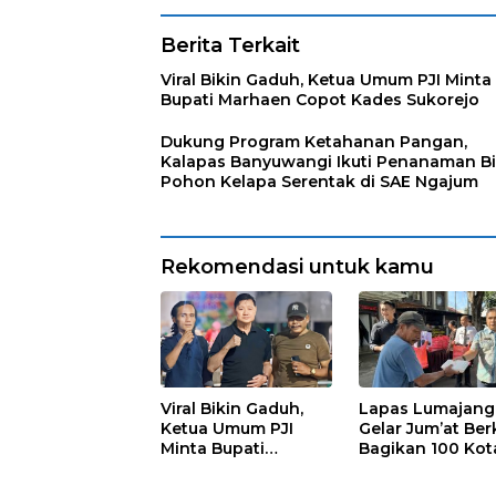
Lapas Lumajang
Pertamina Retail
Berita Terkait
Viral Bikin Gaduh, Ketua Umum PJI Minta
Bupati Marhaen Copot Kades Sukorejo
Dukung Program Ketahanan Pangan,
Kalapas Banyuwangi Ikuti Penanaman Bi
Pohon Kelapa Serentak di SAE Ngajum
Rekomendasi untuk kamu
Viral Bikin Gaduh,
Lapas Lumajang
Ketua Umum PJI
Gelar Jum’at Ber
Minta Bupati
Bagikan 100 Kot
Marhaen Copot
Nasi untuk Warg
Kades Sukorejo
Sekitar