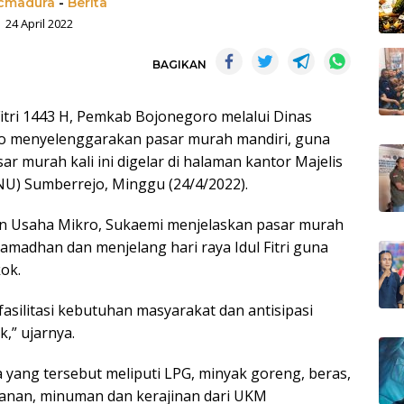
madura
-
Berita
24 April 2022
BAGIKAN
Fitri 1443 H, Pemkab Bojonegoro melalui Dinas
o menyelenggarakan pasar murah mandiri, guna
 murah kali ini digelar di halaman kantor Majelis
U) Sumberrejo, Minggu (24/4/2022).
an Usaha Mikro, Sukaemi menjelaskan pasar murah
Ramadhan dan menjelang hari raya Idul Fitri guna
ok.
asilitasi kebutuhan masyarakat dan antisipasi
,” ujarnya.
yang tersebut meliputi LPG, minyak goreng, beras,
akanan, minuman dan kerajinan dari UKM