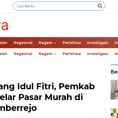
alan
Regeonal
Ragam
Peristiwa
Investigasi
H
alan
Regeonal
Ragam
Peristiwa
Investigasi
H
Ber
ang Idul Fitri, Pemkab
lar Pasar Murah di
mberrejo