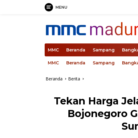
MENU
Langsung
ke
konten
MMC
Beranda
Sampang
Bangk
MMC
Beranda
Sampang
Bangk
Beranda
Berita
Tekan Harga Jel
Bojonegoro Ge
Su