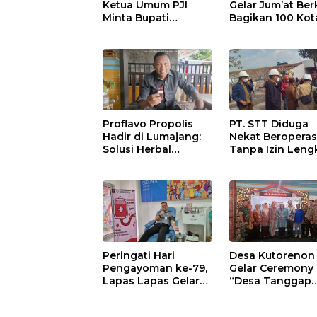
Ketua Umum PJI
Gelar Jum’at Ber
Minta Bupati
Bagikan 100 Kot
Marhaen Copot
Nasi untuk Warg
Kades Sukorejo
Sekitar
Proflavo Propolis
PT. STT Diduga
Hadir di Lumajang:
Nekat Beroperas
Solusi Herbal
Tanpa Izin Leng
dengan Teknologi
Satpol PP Hanya
Nano untuk
‘Pura-Pura Tega
Kesehatan
Masyarakat
Peringati Hari
Desa Kutorenon
Pengayoman ke-79,
Gelar Ceremony
Lapas Lapas Gelar
“Desa Tanggap
Kegiatan Donor
Sehat” dengan
Darah bersama DWP
Dukungan