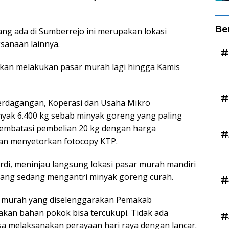
Be
g ada di Sumberrejo ini merupakan lokasi
ksanaan lainnya.
#
a akan melakukan pasar murah lagi hingga Kamis
#
Perdagangan, Koperasi dan Usaha Mikro
yak 6.400 kg sebab minyak goreng yang paling
 membatasi pembelian 20 kg dengan harga
#
dan menyetorkan fotocopy KTP.
rdi, meninjau langsung lokasi pasar murah mandiri
yang sedang mengantri minyak goreng curah.
#
r murah yang diselenggarakan Pemakab
akan bahan pokok bisa tercukupi. Tidak ada
#
sa melaksanakan perayaan hari raya dengan lancar.