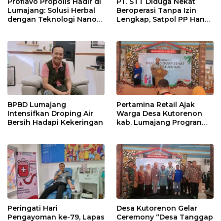
Proflavo Propolis Hadir di
PT. STT Diduga Nekat
Lumajang: Solusi Herbal
Beroperasi Tanpa Izin
dengan Teknologi Nano
Lengkap, Satpol PP Hanya
untuk Kesehatan
‘Pura-Pura Tegas?
Masyarakat
BPBD Lumajang
Pertamina Retail Ajak
Intensifkan Droping Air
Warga Desa Kutorenon
Bersih Hadapi Kekeringan
kab. Lumajang Progran
Bebas Stunting dan
Tanggap Keadaan Gawat
Darurat
Peringati Hari
Desa Kutorenon Gelar
Pengayoman ke-79, Lapas
Ceremony “Desa Tanggap