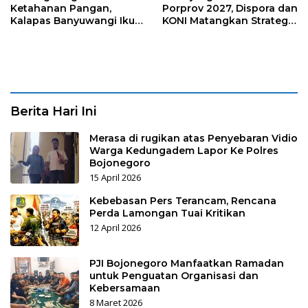
Ketahanan Pangan,
Porprov 2027, Dispora dan
Kalapas Banyuwangi Ikuti
KONI Matangkan Strategi
Penanaman Bibit Pohon
Pembinaan Atlet
Kelapa Serentak di SAE
Ngajum
Berita Hari Ini
Merasa di rugikan atas Penyebaran Vidio
Warga Kedungadem Lapor Ke Polres
Bojonegoro
15 April 2026
Kebebasan Pers Terancam, Rencana
Perda Lamongan Tuai Kritikan
12 April 2026
PJI Bojonegoro Manfaatkan Ramadan
untuk Penguatan Organisasi dan
Kebersamaan
8 Maret 2026