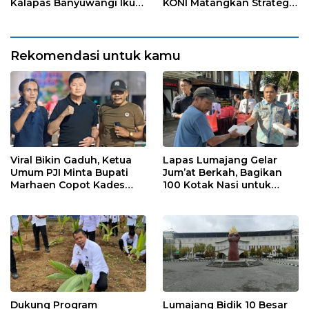
Kalapas Banyuwangi Ikuti
KONI Matangkan Strategi
Penanaman Bibit Pohon
Pembinaan Atlet
Kelapa Serentak di SAE
Ngajum
Rekomendasi untuk kamu
Viral Bikin Gaduh, Ketua
Lapas Lumajang Gelar
Umum PJI Minta Bupati
Jum’at Berkah, Bagikan
Marhaen Copot Kades
100 Kotak Nasi untuk
Sukorejo
Warga Sekitar
Dukung Program
Lumajang Bidik 10 Besar