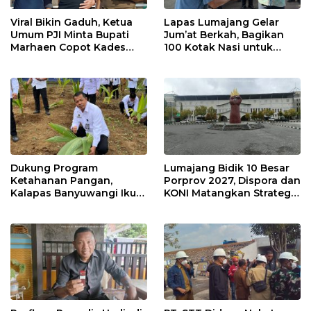
Viral Bikin Gaduh, Ketua
Lapas Lumajang Gelar
Umum PJI Minta Bupati
Jum’at Berkah, Bagikan
Marhaen Copot Kades
100 Kotak Nasi untuk
Sukorejo
Warga Sekitar
Dukung Program
Lumajang Bidik 10 Besar
Ketahanan Pangan,
Porprov 2027, Dispora dan
Kalapas Banyuwangi Ikuti
KONI Matangkan Strategi
Penanaman Bibit Pohon
Pembinaan Atlet
Kelapa Serentak di SAE
Ngajum