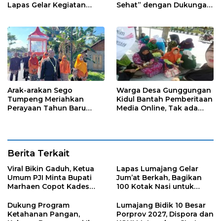
Lapas Gelar Kegiatan
Sehat” dengan Dukungan
Donor Darah bersama
Pertamina Retail
DWP Lapas Lumajang
Arak-arakan Sego
Warga Desa Gunggungan
Tumpeng Meriahkan
Kidul Bantah Pemberitaan
Perayaan Tahun Baru
Media Online, Tak ada
Islam di Desa Tumpeng
Pungli disini
Berita Terkait
Viral Bikin Gaduh, Ketua
Lapas Lumajang Gelar
Umum PJI Minta Bupati
Jum’at Berkah, Bagikan
Marhaen Copot Kades
100 Kotak Nasi untuk
Sukorejo
Warga Sekitar
Dukung Program
Lumajang Bidik 10 Besar
Ketahanan Pangan,
Porprov 2027, Dispora dan