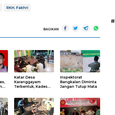
RKH. Fakhri
#
BAGIKAN
Katar Desa
Inspektorat
es,
Karanggayam
Bangkalan Diminta
n
Terbentuk, Kades
Jangan Tutup Mata
Berharap Bisa
Mendukung visi Misi
Desa