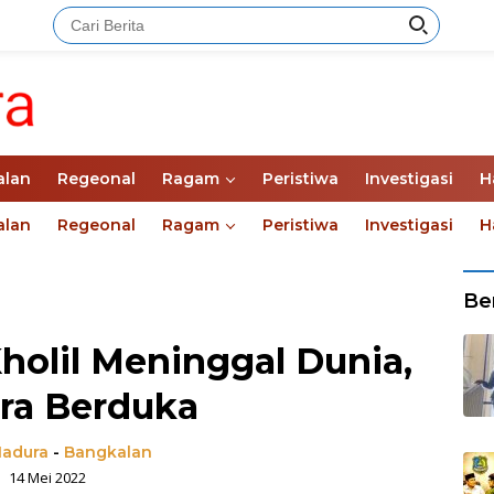
alan
Regeonal
Ragam
Peristiwa
Investigasi
H
alan
Regeonal
Ragam
Peristiwa
Investigasi
H
Ber
Kholil Meninggal Dunia,
ra Berduka
adura
-
Bangkalan
14 Mei 2022