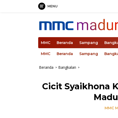
MENU
Langsung
ke
konten
MMC
Beranda
Sampang
Bangk
MMC
Beranda
Sampang
Bangk
Beranda
Bangkalan
Cicit Syaikhona 
Madu
MMC M