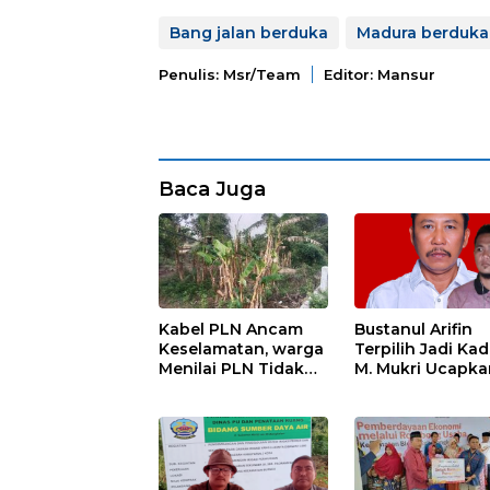
Bang jalan berduka
Madura berduka
Penulis: Msr/team
Editor: Mansur
Baca Juga
Kabel PLN Ancam
Bustanul Arifin
Keselamatan, warga
Terpilih Jadi Kad
Menilai PLN Tidak
M. Mukri Ucapka
Bekerja Maksimal
Selamat