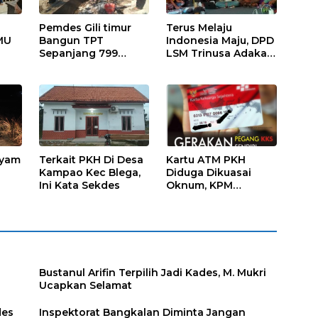
Pemdes Gili timur
Terus Melaju
MU
Bangun TPT
Indonesia Maju, DPD
Sepanjang 799
LSM Trinusa Adakan
Meter
Rapat Kerja
ayam
Terkait PKH Di Desa
Kartu ATM PKH
Kampao Kec Blega,
Diduga Dikuasai
i
Ini Kata Sekdes
Oknum, KPM
Ketakutan
Bustanul Arifin Terpilih Jadi Kades, M. Mukri
Ucapkan Selamat
des
Inspektorat Bangkalan Diminta Jangan