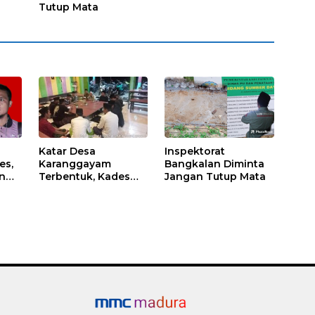
Tutup Mata
Katar Desa
Inspektorat
es,
Karanggayam
Bangkalan Diminta
n
Terbentuk, Kades
Jangan Tutup Mata
Berharap Bisa
Mendukung visi Misi
Desa