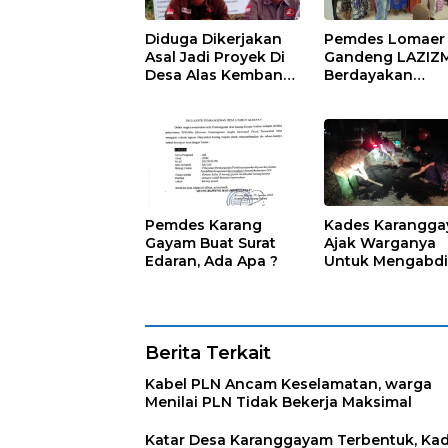
Diduga Dikerjakan
Pemdes Lomaer
Asal Jadi Proyek Di
Gandeng LAZIZ
Desa Alas Kembang,
Berdayakan
LSM Trinusa
Masyarakat
Meminta APIP
Jangan Kendor
Pemdes Karang
Kades Karangg
Gayam Buat Surat
Ajak Warganya
Edaran, Ada Apa ?
Untuk Mengabd
Berita Terkait
Kabel PLN Ancam Keselamatan, warga
Menilai PLN Tidak Bekerja Maksimal
Katar Desa Karanggayam Terbentuk, Ka