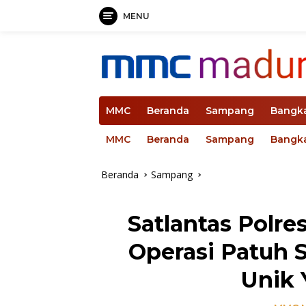
MENU
Langsung
ke
konten
MMC
Beranda
Sampang
Bangk
MMC
Beranda
Sampang
Bangk
Beranda
Sampang
Satlantas Polre
Operasi Patuh 
Unik 