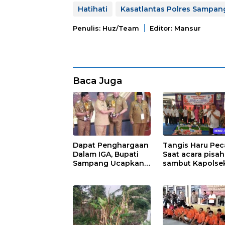
Hatihati
Kasatlantas Polres Sampan
Penulis: Huz/team
Editor: Mansur
Baca Juga
Dapat Penghargaan
Tangis Haru Pe
Dalam IGA, Bupati
Saat acara pisah
Sampang Ucapkan
sambut Kapolse
Terima Kasih
Sreseh
Kepada OPD