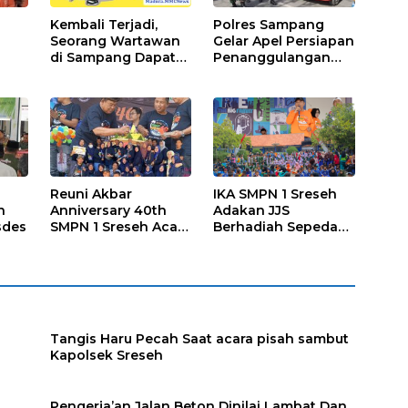
Kembali Terjadi,
Polres Sampang
Seorang Wartawan
Gelar Apel Persiapan
di Sampang Dapat
Penanggulangan
Perlakuan Kurang
Bencana
Baik
h
Reuni Akbar
IKA SMPN 1 Sreseh
n
Anniversary 40th
Adakan JJS
sdes
SMPN 1 Sreseh Acara
Berhadiah Sepeda
Yang Langka
Listrik
Tangis Haru Pecah Saat acara pisah sambut
Kapolsek Sreseh
Pengerja’an Jalan Beton Dinilai Lambat Dan