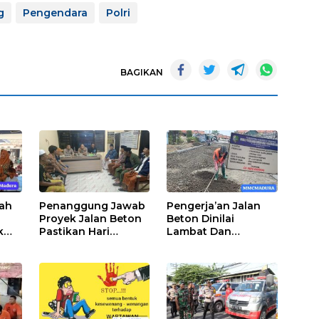
g
Pengendara
Polri
BAGIKAN
cah
Penanggung Jawab
Pengerja’an Jalan
Proyek Jalan Beton
Beton Dinilai
k
Pastikan Hari
Lambat Dan
Minggu Selesai
Dikeluhkan Warga