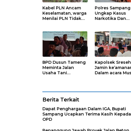
Kabel PLN Ancam
Polres Sampang
Keselamatan, warga
Ungkap Kasus
Menilai PLN Tidak
Narkotika Dan
Bekerja Maksimal
Pencabulan
BPD Dusun Tameng
Kapolsek Srese
Meminta Jalan
Jamin ke’amana
Usaha Tani
Dalam acara Mu
Diprioritaskan
Berita Terkait
Dapat Penghargaan Dalam IGA, Bupati
Sampang Ucapkan Terima Kasih Kepada
OPD
Penanggung Jawab Proyek Jalan Beton