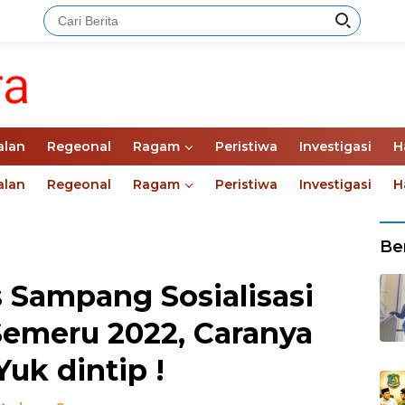
alan
Regeonal
Ragam
Peristiwa
Investigasi
H
alan
Regeonal
Ragam
Peristiwa
Investigasi
H
Ber
s Sampang Sosialisasi
Semeru 2022, Caranya
Yuk dintip !