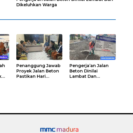
Dikeluhkan Warga
cah
Penanggung Jawab
Pengerja’an Jalan
Proyek Jalan Beton
Beton Dinilai
k
Pastikan Hari
Lambat Dan
Minggu Selesai
Dikeluhkan Warga