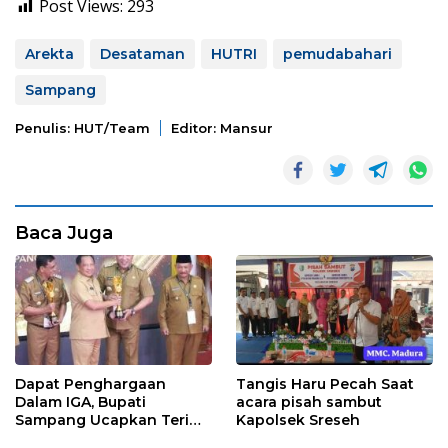
Post Views:
293
Arekta
Desataman
HUTRI
pemudabahari
Sampang
Penulis: HUT/team
Editor: Mansur
Baca Juga
Dapat Penghargaan
Tangis Haru Pecah Saat
Dalam IGA, Bupati
acara pisah sambut
Sampang Ucapkan Terima
Kapolsek Sreseh
Kasih Kepada OPD