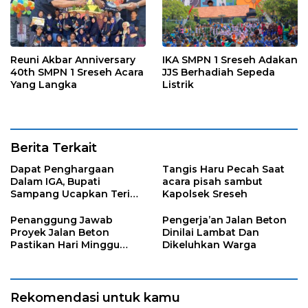
Reuni Akbar Anniversary
IKA SMPN 1 Sreseh Adakan
40th SMPN 1 Sreseh Acara
JJS Berhadiah Sepeda
Yang Langka
Listrik
Berita Terkait
Dapat Penghargaan
Tangis Haru Pecah Saat
Dalam IGA, Bupati
acara pisah sambut
Sampang Ucapkan Terima
Kapolsek Sreseh
Kasih Kepada OPD
Penanggung Jawab
Pengerja’an Jalan Beton
Proyek Jalan Beton
Dinilai Lambat Dan
Pastikan Hari Minggu
Dikeluhkan Warga
Selesai
Rekomendasi untuk kamu