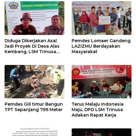
Diduga Dikerjakan Asal
Pemdes Lomaer Gandeng
Jadi Proyek Di Desa Alas
LAZIZMU Berdayakan
Kembang, LSM Trinusa
Masyarakat
Meminta APIP Jangan
Kendor
Pemdes Gili timur Bangun
Terus Melaju Indonesia
TPT Sepanjang 799 Meter
Maju, DPD LSM Trinusa
Adakan Rapat Kerja