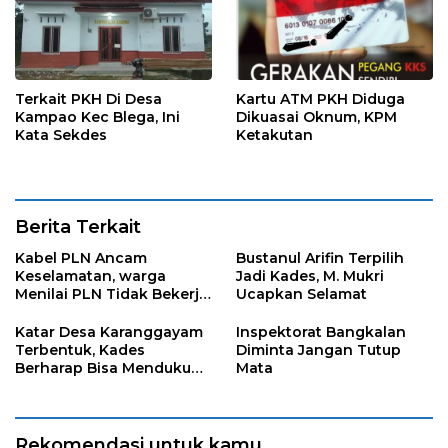
Terkait PKH Di Desa
Kartu ATM PKH Diduga
Kampao Kec Blega, Ini
Dikuasai Oknum, KPM
Kata Sekdes
Ketakutan
Berita Terkait
Kabel PLN Ancam
Bustanul Arifin Terpilih
Keselamatan, warga
Jadi Kades, M. Mukri
Menilai PLN Tidak Bekerja
Ucapkan Selamat
Maksimal
Katar Desa Karanggayam
Inspektorat Bangkalan
Terbentuk, Kades
Diminta Jangan Tutup
Berharap Bisa Mendukung
Mata
visi Misi Desa
Rekomendasi untuk kamu