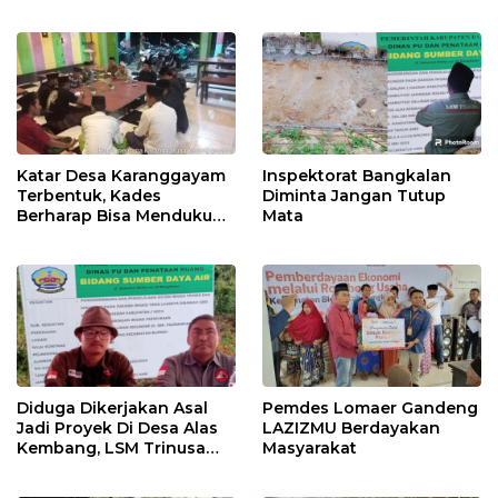
Maksimal
Katar Desa Karanggayam
Inspektorat Bangkalan
Terbentuk, Kades
Diminta Jangan Tutup
Berharap Bisa Mendukung
Mata
visi Misi Desa
Diduga Dikerjakan Asal
Pemdes Lomaer Gandeng
Jadi Proyek Di Desa Alas
LAZIZMU Berdayakan
Kembang, LSM Trinusa
Masyarakat
Meminta APIP Jangan
Kendor