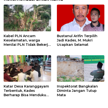
Kabel PLN Ancam
Bustanul Arifin Terpilih
Keselamatan, warga
Jadi Kades, M. Mukri
Menilai PLN Tidak Bekerja
Ucapkan Selamat
Maksimal
Katar Desa Karanggayam
Inspektorat Bangkalan
Terbentuk, Kades
Diminta Jangan Tutup
Berharap Bisa Mendukung
Mata
visi Misi Desa