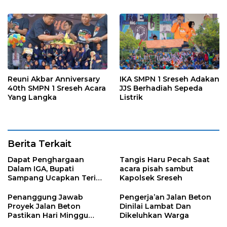
Reuni Akbar Anniversary
IKA SMPN 1 Sreseh Adakan
40th SMPN 1 Sreseh Acara
JJS Berhadiah Sepeda
Yang Langka
Listrik
Berita Terkait
Dapat Penghargaan
Tangis Haru Pecah Saat
Dalam IGA, Bupati
acara pisah sambut
Sampang Ucapkan Terima
Kapolsek Sreseh
Kasih Kepada OPD
Penanggung Jawab
Pengerja’an Jalan Beton
Proyek Jalan Beton
Dinilai Lambat Dan
Pastikan Hari Minggu
Dikeluhkan Warga
Selesai