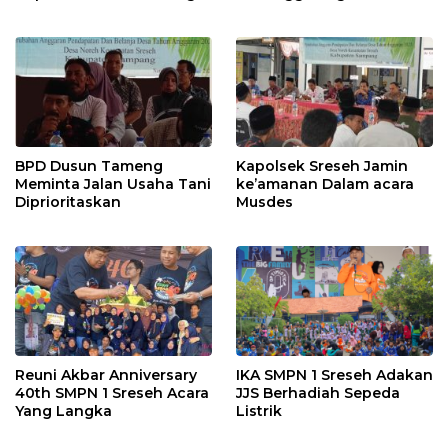
Baik
Bencana
BPD Dusun Tameng
Kapolsek Sreseh Jamin
Meminta Jalan Usaha Tani
ke’amanan Dalam acara
Diprioritaskan
Musdes
Reuni Akbar Anniversary
IKA SMPN 1 Sreseh Adakan
40th SMPN 1 Sreseh Acara
JJS Berhadiah Sepeda
Yang Langka
Listrik