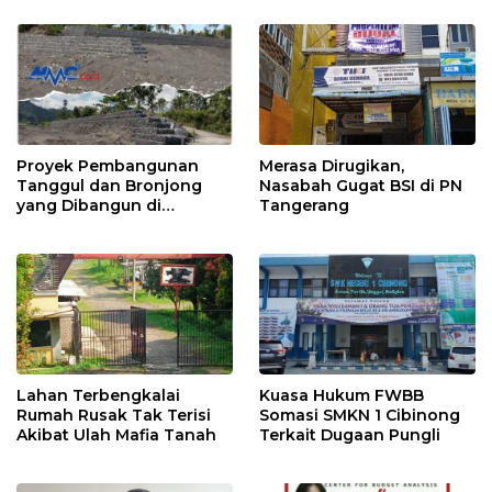
Proyek Pembangunan
Merasa Dirugikan,
Tanggul dan Bronjong
Nasabah Gugat BSI di PN
yang Dibangun di
Tangerang
Tempursari Lumajang
untuk Mitigasi Bencana
Lahan Terbengkalai
Kuasa Hukum FWBB
Rumah Rusak Tak Terisi
Somasi SMKN 1 Cibinong
Akibat Ulah Mafia Tanah
Terkait Dugaan Pungli