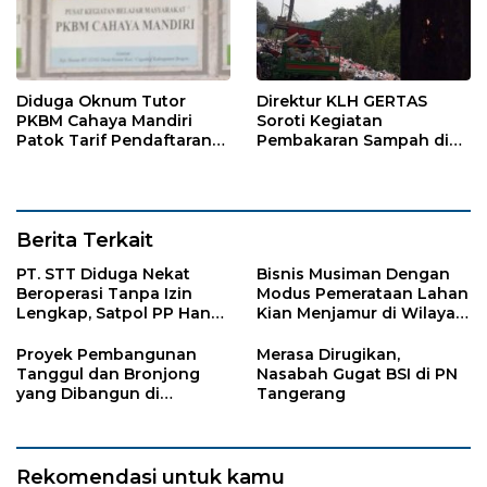
Diduga Oknum Tutor
Direktur KLH GERTAS
PKBM Cahaya Mandiri
Soroti Kegiatan
Patok Tarif Pendaftaran
Pembakaran Sampah di
Sekolah dan Ujian
Desa Jasinga
Berita Terkait
PT. STT Diduga Nekat
Bisnis Musiman Dengan
Beroperasi Tanpa Izin
Modus Pemerataan Lahan
Lengkap, Satpol PP Hanya
Kian Menjamur di Wilayah
‘Pura-Pura Tegas?
Sugihwaras
Proyek Pembangunan
Merasa Dirugikan,
Tanggul dan Bronjong
Nasabah Gugat BSI di PN
yang Dibangun di
Tangerang
Tempursari Lumajang
untuk Mitigasi Bencana
Rekomendasi untuk kamu