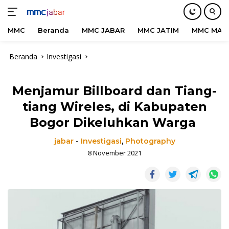
MMC
Beranda
MMC JABAR
MMC JATIM
MMC MAD
Langsung
Beranda
Investigasi
ke
konten
Menjamur Billboard dan Tiang-
tiang Wireles, di Kabupaten
Bogor Dikeluhkan Warga
jabar
-
Investigasi
,
Photography
8 November 2021