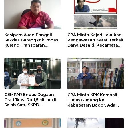
Kasipem Akan Panggil
CBA Minta Kejari Lakukan
Sekdes Barengkok Imbas
Pengawasan Ketat Terkait
Kurang Transparan
Dana Desa di Kecamatan
Dikonfirmasi Anggaran
Jasinga
Infrastruktur
GEMPAR Endus Dugaan
CBA Minta KPK Kembali
Gratifikasi Rp 1,5 Miliar di
Turun Gunung ke
Salah Satu SKPD
Kabupaten Bogor, Ada
Kabupaten Bogor
Temuan 42,9 Miliar