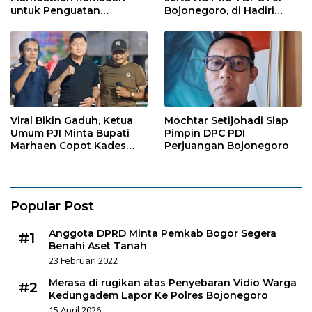
untuk Penguatan
Bojonegoro, di Hadiri
Organisasi dan
Puluhan Wartawan
Kebersamaan
Viral Bikin Gaduh, Ketua
Mochtar Setijohadi Siap
Umum PJI Minta Bupati
Pimpin DPC PDI
Marhaen Copot Kades
Perjuangan Bojonegoro
Sukorejo
Popular Post
Anggota DPRD Minta Pemkab Bogor Segera
#1
Benahi Aset Tanah
23 Februari 2022
Merasa di rugikan atas Penyebaran Vidio Warga
#2
Kedungadem Lapor Ke Polres Bojonegoro
15 April 2026