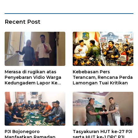
Recent Post
Merasa di rugikan atas
Kebebasan Pers
Penyebaran Vidio Warga
Terancam, Rencana Perda
Kedungadem Lapor Ke
Lamongan Tuai Kritikan
Polres Bojonegoro
PJI Bojonegoro
Tasyakuran HUT ke-27 PJI
Manfaatkan Ramadan
serta HUT ke-1 DPC PJI