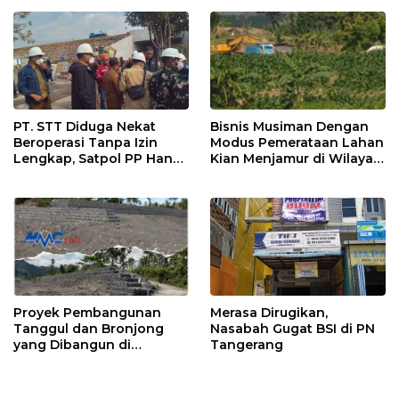
PT. STT Diduga Nekat
Bisnis Musiman Dengan
Beroperasi Tanpa Izin
Modus Pemerataan Lahan
Lengkap, Satpol PP Hanya
Kian Menjamur di Wilayah
‘Pura-Pura Tegas?
Sugihwaras
Proyek Pembangunan
Merasa Dirugikan,
Tanggul dan Bronjong
Nasabah Gugat BSI di PN
yang Dibangun di
Tangerang
Tempursari Lumajang
untuk Mitigasi Bencana