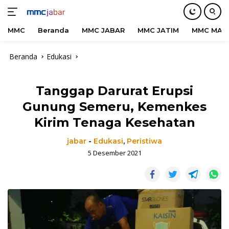
MMC
Beranda
MMC JABAR
MMC JATIM
MMC MAD
Langsung
Beranda
Edukasi
ke
konten
Tanggap Darurat Erupsi
Gunung Semeru, Kemenkes
Kirim Tenaga Kesehatan
jabar
-
Edukasi
,
Peristiwa
5 Desember 2021