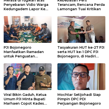
Merasa di rugikan atas
Kebebasan Pers
Penyebaran Vidio Warga
Terancam, Rencana Perda
Kedungadem Lapor Ke
Lamongan Tuai Kritikan
Polres Bojonegoro
PJI Bojonegoro
Tasyakuran HUT ke-27 PJI
Manfaatkan Ramadan
serta HUT ke-1 DPC PJI
untuk Penguatan
Bojonegoro, di Hadiri
Organisasi dan
Puluhan Wartawan
Kebersamaan
Viral Bikin Gaduh, Ketua
Mochtar Setijohadi Siap
Umum PJI Minta Bupati
Pimpin DPC PDI
Marhaen Copot Kades
Perjuangan Bojonegoro
Sukorejo