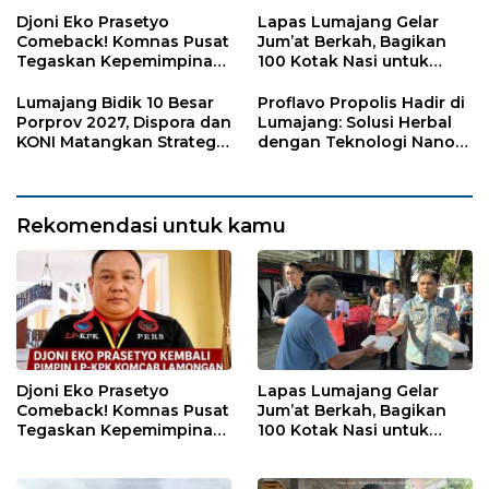
Djoni Eko Prasetyo
Lapas Lumajang Gelar
Comeback! Komnas Pusat
Jum’at Berkah, Bagikan
Tegaskan Kepemimpinan
100 Kotak Nasi untuk
Baru LP-KPK Lamongan
Warga Sekitar
Lumajang Bidik 10 Besar
Proflavo Propolis Hadir di
Porprov 2027, Dispora dan
Lumajang: Solusi Herbal
KONI Matangkan Strategi
dengan Teknologi Nano
Pembinaan Atlet
untuk Kesehatan
Masyarakat
Rekomendasi untuk kamu
Djoni Eko Prasetyo
Lapas Lumajang Gelar
Comeback! Komnas Pusat
Jum’at Berkah, Bagikan
Tegaskan Kepemimpinan
100 Kotak Nasi untuk
Baru LP-KPK Lamongan
Warga Sekitar