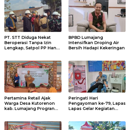
PT. STT Diduga Nekat
BPBD Lumajang
Beroperasi Tanpa Izin
Intensifkan Droping Air
Lengkap, Satpol PP Hanya
Bersih Hadapi Kekeringan
‘Pura-Pura Tegas?
Pertamina Retail Ajak
Peringati Hari
Warga Desa Kutorenon
Pengayoman ke-79, Lapas
kab. Lumajang Progran
Lapas Gelar Kegiatan
Bebas Stunting dan
Donor Darah bersama
Tanggap Keadaan Gawat
DWP Lapas Lumajang
Darurat