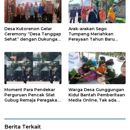
Desa Kutorenon Gelar
Arak-arakan Sego
Ceremony “Desa Tanggap
Tumpeng Meriahkan
Sehat” dengan Dukungan
Perayaan Tahun Baru
Pertamina Retail
Islam di Desa Tumpeng
Moment Para Pendekar
Warga Desa Gunggungan
Perguruan Pencak Silat
Kidul Bantah Pemberitaan
Gubug Remaja Peragakan
Media Online, Tak ada
Jurus dan Buka Pesilat
Pungli disini
Hingga Jurus Ipsi
Berita Terkait