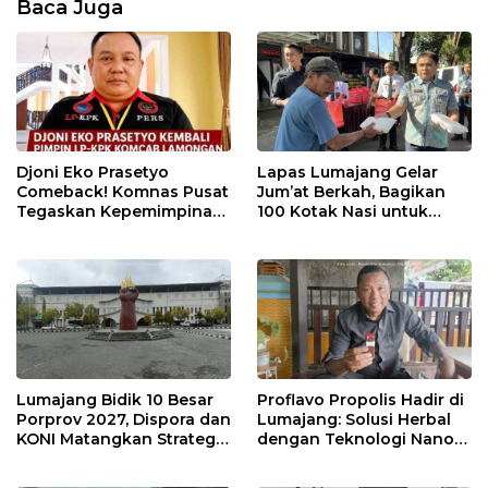
Baca Juga
Djoni Eko Prasetyo
Lapas Lumajang Gelar
Comeback! Komnas Pusat
Jum’at Berkah, Bagikan
Tegaskan Kepemimpinan
100 Kotak Nasi untuk
Baru LP-KPK Lamongan
Warga Sekitar
Lumajang Bidik 10 Besar
Proflavo Propolis Hadir di
Porprov 2027, Dispora dan
Lumajang: Solusi Herbal
KONI Matangkan Strategi
dengan Teknologi Nano
Pembinaan Atlet
untuk Kesehatan
Masyarakat