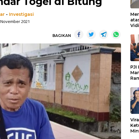
dar Togel di Bitung
bar
-
Investigasi
Mer
ata
 November 2021
Vid
Ked
BAGIKAN
Ke 
Boj
PJI
Man
Ram
Pen
Org
Keb
Vir
Ket
Min
Mar