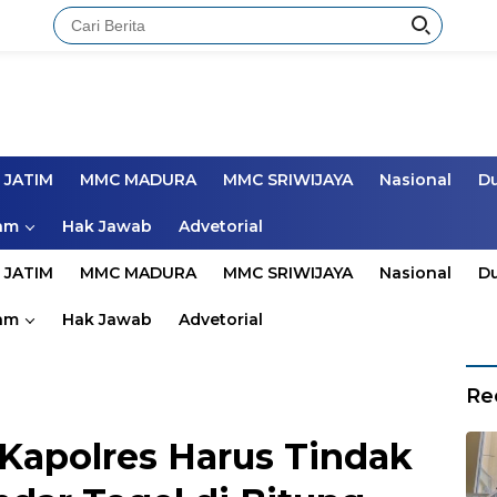
 JATIM
MMC MADURA
MMC SRIWIJAYA
Nasional
D
am
Hak Jawab
Advetorial
 JATIM
MMC MADURA
MMC SRIWIJAYA
Nasional
D
am
Hak Jawab
Advetorial
Re
Kapolres Harus Tindak