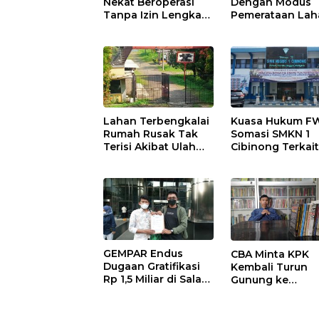
Nekat Beroperasi
Dengan Modus
Tanpa Izin Lengkap,
Pemerataan Lah
Satpol PP Hanya
Kian Menjamur d
‘Pura-Pura Tegas?
Wilayah Sugihw
Lahan Terbengkalai
Kuasa Hukum F
Rumah Rusak Tak
Somasi SMKN 1
Terisi Akibat Ulah
Cibinong Terkai
Mafia Tanah
Dugaan Pungli
GEMPAR Endus
CBA Minta KPK
Dugaan Gratifikasi
Kembali Turun
Rp 1,5 Miliar di Salah
Gunung ke
Satu SKPD
Kabupaten Bogo
Kabupaten Bogor
Ada Temuan 42,
Miliar