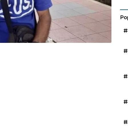
Kad
Po
#
#
#
#
#