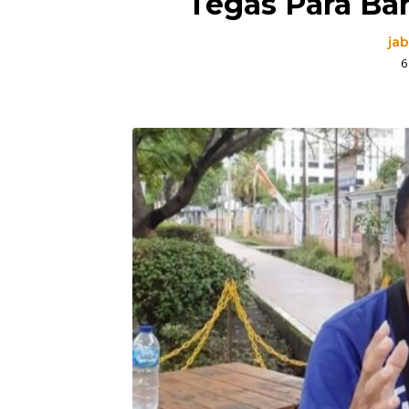
Tegas Para Ban
ja
6