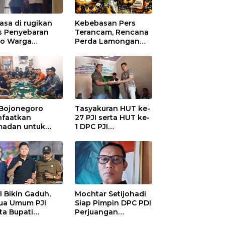
asa di rugikan
Kebebasan Pers
s Penyebaran
Terancam, Rencana
io Warga
Perda Lamongan
ungadem Lapor
Tuai Kritikan
Polres
onegoro
 Bojonegoro
Tasyakuran HUT ke-
faatkan
27 PJI serta HUT ke-
adan untuk
1 DPC PJI
guatan
Bojonegoro, di
anisasi dan
Hadiri Puluhan
ersamaan
Wartawan
al Bikin Gaduh,
Mochtar Setijohadi
ua Umum PJI
Siap Pimpin DPC PDI
ta Bupati
Perjuangan
haen Copot
Bojonegoro