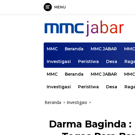
MENU
Langsung
ke
konten
MMC
Beranda
MMC JABAR
MMC
Investigasi
Peristiwa
Desa
Rag
MMC
Beranda
MMC JABAR
MMC
Investigasi
Peristiwa
Desa
Rag
Beranda
Investigasi
Darma Baginda : 