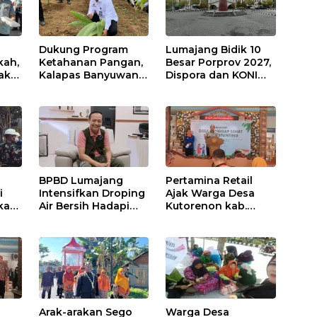
Dukung Program
Lumajang Bidik 10
kah,
Ketahanan Pangan,
Besar Porprov 2027,
ak
Kalapas Banyuwangi
Dispora dan KONI
a
Ikuti Penanaman
Matangkan Strategi
Bibit Pohon Kelapa
Pembinaan Atlet
Serentak di SAE
Ngajum
BPBD Lumajang
Pertamina Retail
i
Intensifkan Droping
Ajak Warga Desa
kap,
Air Bersih Hadapi
Kutorenon kab.
Kekeringan
Lumajang Progran
s?
Bebas Stunting dan
Tanggap Keadaan
Gawat Darurat
Arak-arakan Sego
Warga Desa