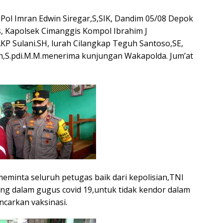
Pol Imran Edwin Siregar,S,SIK, Dandim 05/08 Depok
os, Kapolsek Cimanggis Kompol Ibrahim J
AKP Sulani.SH, lurah Cilangkap Teguh Santoso,SE,
h,S.pdi.M.M.menerima kunjungan Wakapolda. Jum’at
eminta seluruh petugas baik dari kepolisian,TNI
ng dalam gugus covid 19,untuk tidak kendor dalam
carkan vaksinasi.