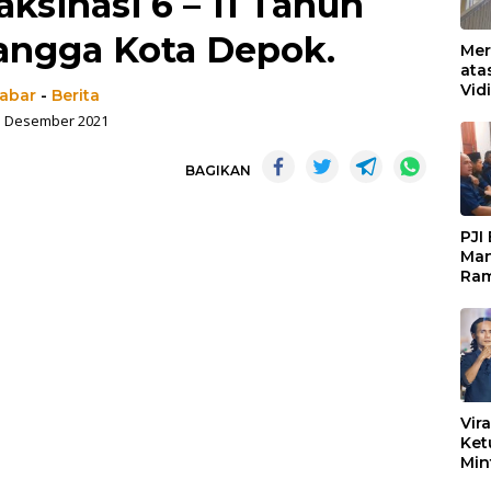
ksinasi 6 – 11 Tahun
angga Kota Depok.
Mer
ata
Vid
jabar
-
Berita
Ked
1 Desember 2021
Ke 
Boj
BAGIKAN
PJI
Man
Ram
Pen
Org
Keb
Vir
Ket
Min
Mar