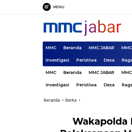
MENU
Langsung
ke
konten
MMC
Beranda
MMC JABAR
MMC
Investigasi
Peristiwa
Desa
Rag
MMC
Beranda
MMC JABAR
MMC
Investigasi
Peristiwa
Desa
Rag
Beranda
Berita
Wakapolda M