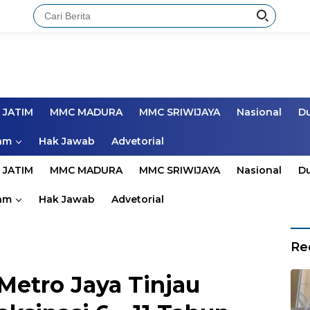
 JATIM
MMC MADURA
MMC SRIWIJAYA
Nasional
D
am
Hak Jawab
Advetorial
 JATIM
MMC MADURA
MMC SRIWIJAYA
Nasional
D
am
Hak Jawab
Advetorial
Re
etro Jaya Tinjau