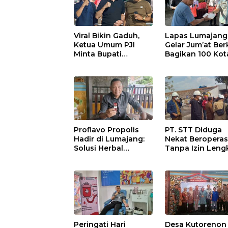
Viral Bikin Gaduh,
Lapas Lumajang
Ketua Umum PJI
Gelar Jum’at Ber
Minta Bupati
Bagikan 100 Kot
Marhaen Copot
Nasi untuk Warg
Kades Sukorejo
Sekitar
Proflavo Propolis
PT. STT Diduga
Hadir di Lumajang:
Nekat Beroperas
Solusi Herbal
Tanpa Izin Leng
dengan Teknologi
Satpol PP Hanya
Nano untuk
‘Pura-Pura Tega
Kesehatan
Masyarakat
Peringati Hari
Desa Kutorenon