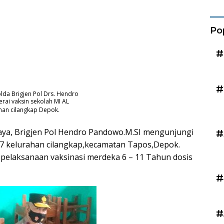
Kad
Po
#
#
da Brigjen Pol Drs. Hendro
rai vaksin sekolah MI AL
han cilangkap Depok.
Jaya, Brigjen Pol Hendro Pandowo.M.SI mengunjungi
#
 7 kelurahan cilangkap,kecamatan Tapos,Depok.
pelaksanaan vaksinasi merdeka 6 – 11 Tahun dosis
#
#