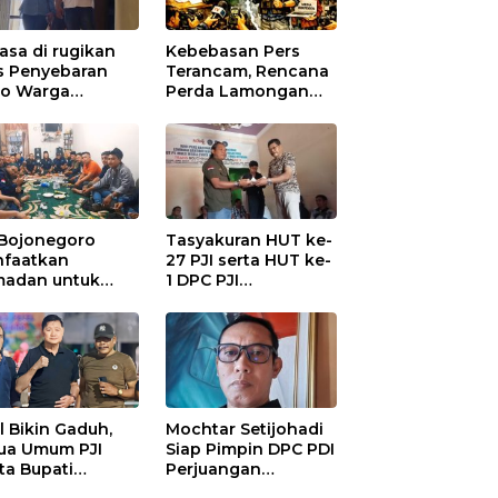
asa di rugikan
Kebebasan Pers
s Penyebaran
Terancam, Rencana
io Warga
Perda Lamongan
ungadem Lapor
Tuai Kritikan
Polres
onegoro
 Bojonegoro
Tasyakuran HUT ke-
faatkan
27 PJI serta HUT ke-
adan untuk
1 DPC PJI
guatan
Bojonegoro, di
anisasi dan
Hadiri Puluhan
ersamaan
Wartawan
al Bikin Gaduh,
Mochtar Setijohadi
ua Umum PJI
Siap Pimpin DPC PDI
ta Bupati
Perjuangan
haen Copot
Bojonegoro