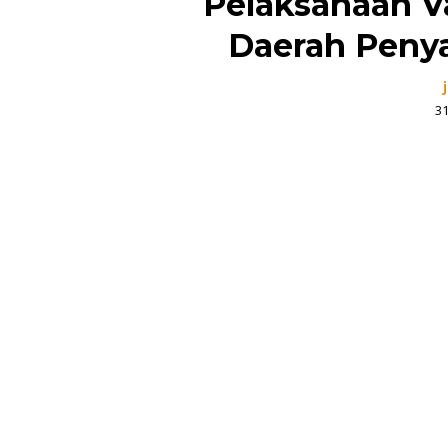
Pelaksanaan Va
Daerah Peny
3