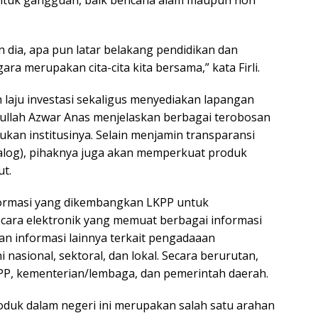
entuk gangguan, baik bencana alam maupun non
pun dia, apa pun latar belakang pendidikan dan
ra merupakan cita-cita kita bersama,” kata Firli.
laju investasi sekaligus menyediakan lapangan
dullah Azwar Anas menjelaskan berbagai terobosan
ukan institusinya. Selain menjamin transparansi
atalog), pihaknya juga akan memperkuat produk
ut.
formasi yang dikembangkan LKPP untuk
ecara elektronik yang memuat berbagai informasi
 dan informasi lainnya terkait pengadaaan
i nasional, sektoral, dan lokal. Secara berurutan,
LKPP, kementerian/lembaga, dan pemerintah daerah.
duk dalam negeri ini merupakan salah satu arahan