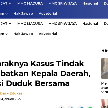
 JATIM
MMC MADURA
MMC SRIWIJAYA
Nasional
D
am
Hak Jawab
Advetorial
 JATIM
MMC MADURA
MMC SRIWIJAYA
Nasional
D
am
Hak Jawab
Advetorial
Re
araknya Kasus Tindak
ibatkan Kepala Daerah,
usi Duduk Bersama
Mer
ata
Vid
abar
-
Edukasi
Ked
24 Januari 2022
Ke 
Boj