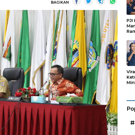
BAGIKAN
PJI
Man
Ram
Pen
Org
Keb
Vir
Ket
Min
Mar
Kad
Po
#