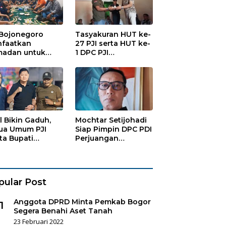
 Bojonegoro
Tasyakuran HUT ke-
faatkan
27 PJI serta HUT ke-
adan untuk
1 DPC PJI
guatan
Bojonegoro, di
anisasi dan
Hadiri Puluhan
ersamaan
Wartawan
al Bikin Gaduh,
Mochtar Setijohadi
ua Umum PJI
Siap Pimpin DPC PDI
ta Bupati
Perjuangan
haen Copot
Bojonegoro
es Sukorejo
pular Post
Anggota DPRD Minta Pemkab Bogor
1
Segera Benahi Aset Tanah
23 Februari 2022