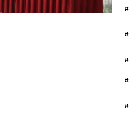
#
#
#
#
#