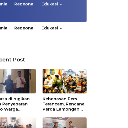
unia
Regeonal
Edukasi
unia
Regeonal
Edukasi
cent Post
asa di rugikan
Kebebasan Pers
s Penyebaran
Terancam, Rencana
io Warga
Perda Lamongan
ungadem Lapor
Tuai Kritikan
Polres
onegoro