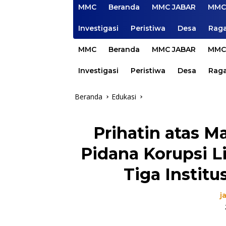
MMC
Beranda
MMC JABAR
MMC
Investigasi
Peristiwa
Desa
Rag
MMC
Beranda
MMC JABAR
MMC
Investigasi
Peristiwa
Desa
Rag
Beranda
Edukasi
Prihatin atas M
Pidana Korupsi L
Tiga Instit
j