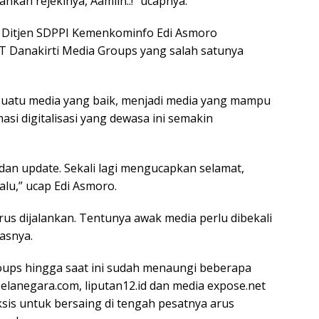
kan rejekinya, Aamiin..!” ucapnya.
i Ditjen SDPPI Kemenkominfo Edi Asmoro
T Danakirti Media Groups yang salah satunya
 suatu media yang baik, menjadi media yang mampu
asi digitalisasi yang dewasa ini semakin
 dan update. Sekali lagi mengucapkan selamat,
lu,” ucap Edi Asmoro.
harus dijalankan. Tentunya awak media perlu dibekali
asnya.
roups hingga saat ini sudah menaungi beberapa
belanegara.com, liputan12.id dan media expose.net
sis untuk bersaing di tengah pesatnya arus