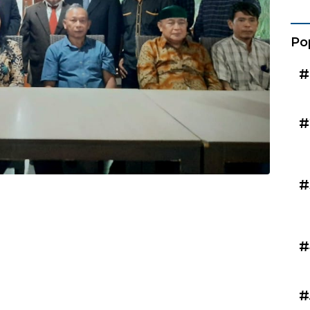
Kad
Po
#
#
#
#
#