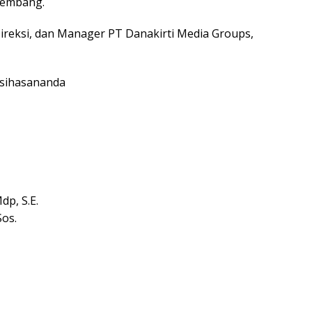
rkembang.
ireksi, dan Manager PT Danakirti Media Groups,
tysihasananda
dp, S.E.
Sos.