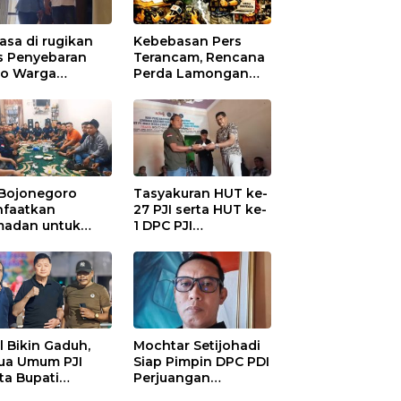
asa di rugikan
Kebebasan Pers
s Penyebaran
Terancam, Rencana
io Warga
Perda Lamongan
ungadem Lapor
Tuai Kritikan
Polres
onegoro
 Bojonegoro
Tasyakuran HUT ke-
faatkan
27 PJI serta HUT ke-
adan untuk
1 DPC PJI
guatan
Bojonegoro, di
anisasi dan
Hadiri Puluhan
ersamaan
Wartawan
al Bikin Gaduh,
Mochtar Setijohadi
ua Umum PJI
Siap Pimpin DPC PDI
ta Bupati
Perjuangan
haen Copot
Bojonegoro