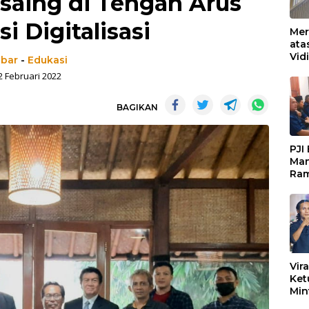
saing di Tengah Arus
i Digitalisasi
Mer
ata
Vid
abar
-
Edukasi
Ked
2 Februari 2022
Ke 
Boj
BAGIKAN
PJI
Man
Ram
Pen
Org
Keb
Vir
Ket
Min
Mar