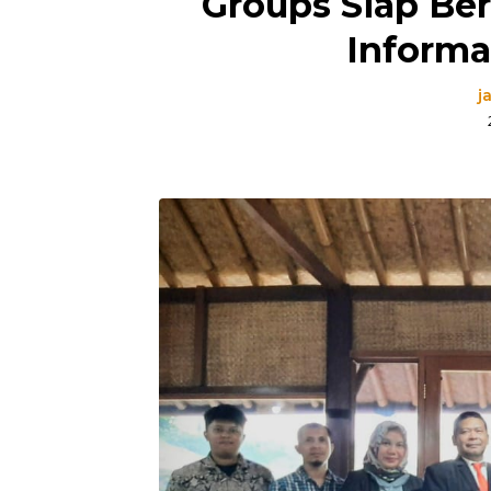
Groups Siap Ber
Informas
j