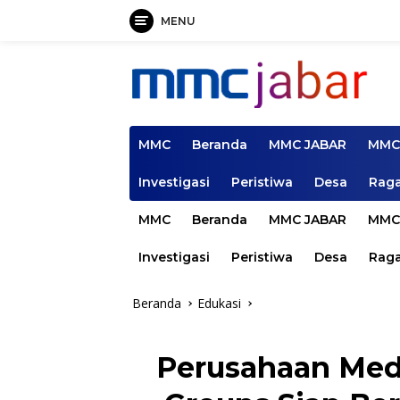
MENU
Langsung
ke
konten
MMC
Beranda
MMC JABAR
MMC
Investigasi
Peristiwa
Desa
Rag
MMC
Beranda
MMC JABAR
MMC
Investigasi
Peristiwa
Desa
Rag
Beranda
Edukasi
Perusahaan Medi