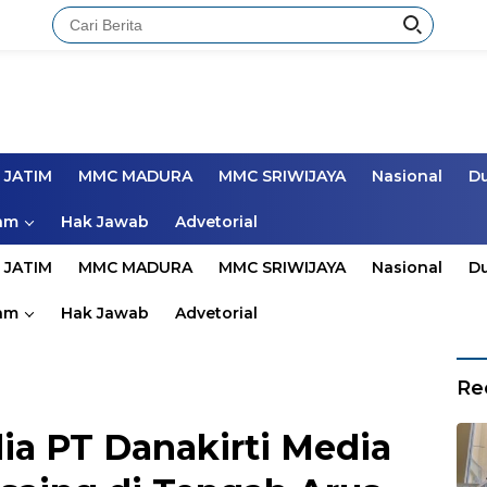
 JATIM
MMC MADURA
MMC SRIWIJAYA
Nasional
D
am
Hak Jawab
Advetorial
 JATIM
MMC MADURA
MMC SRIWIJAYA
Nasional
D
am
Hak Jawab
Advetorial
Re
a PT Danakirti Media