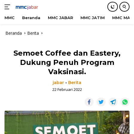
MMC
Beranda
MMC JABAR
MMC JATIM
MMC MAD
Langsung
Beranda
Berita
ke
konten
Semoet Coffee dan Eastery,
Dukung Penuh Program
Vaksinasi.
jabar
-
Berita
22 Februari 2022