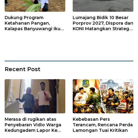
Dukung Program
Lumajang Bidik 10 Besar
Ketahanan Pangan,
Porprov 2027, Dispora dan
Kalapas Banyuwangi Ikuti
KONI Matangkan Strategi
Penanaman Bibit Pohon
Pembinaan Atlet
Kelapa Serentak di SAE
Ngajum
Recent Post
Merasa di rugikan atas
Kebebasan Pers
Penyebaran Vidio Warga
Terancam, Rencana Perda
Kedungadem Lapor Ke
Lamongan Tuai Kritikan
Polres Bojonegoro