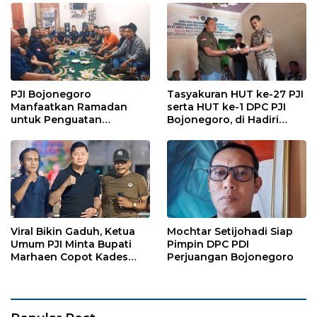
PJI Bojonegoro
Tasyakuran HUT ke-27 PJI
Manfaatkan Ramadan
serta HUT ke-1 DPC PJI
untuk Penguatan
Bojonegoro, di Hadiri
Organisasi dan
Puluhan Wartawan
Kebersamaan
Viral Bikin Gaduh, Ketua
Mochtar Setijohadi Siap
Umum PJI Minta Bupati
Pimpin DPC PDI
Marhaen Copot Kades
Perjuangan Bojonegoro
Sukorejo