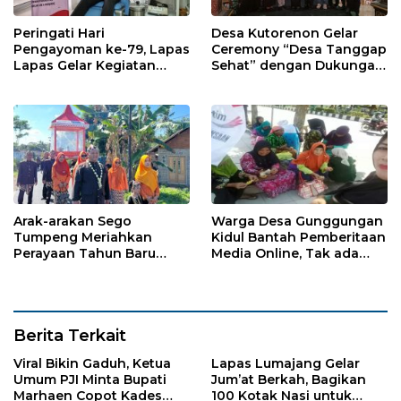
Peringati Hari
Desa Kutorenon Gelar
Pengayoman ke-79, Lapas
Ceremony “Desa Tanggap
Lapas Gelar Kegiatan
Sehat” dengan Dukungan
Donor Darah bersama
Pertamina Retail
DWP Lapas Lumajang
Arak-arakan Sego
Warga Desa Gunggungan
Tumpeng Meriahkan
Kidul Bantah Pemberitaan
Perayaan Tahun Baru
Media Online, Tak ada
Islam di Desa Tumpeng
Pungli disini
Berita Terkait
Viral Bikin Gaduh, Ketua
Lapas Lumajang Gelar
Umum PJI Minta Bupati
Jum’at Berkah, Bagikan
Marhaen Copot Kades
100 Kotak Nasi untuk