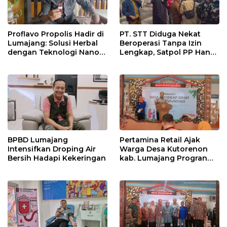
Proflavo Propolis Hadir di
PT. STT Diduga Nekat
Lumajang: Solusi Herbal
Beroperasi Tanpa Izin
dengan Teknologi Nano
Lengkap, Satpol PP Hanya
untuk Kesehatan
‘Pura-Pura Tegas?
Masyarakat
BPBD Lumajang
Pertamina Retail Ajak
Intensifkan Droping Air
Warga Desa Kutorenon
Bersih Hadapi Kekeringan
kab. Lumajang Progran
Bebas Stunting dan
Tanggap Keadaan Gawat
Darurat