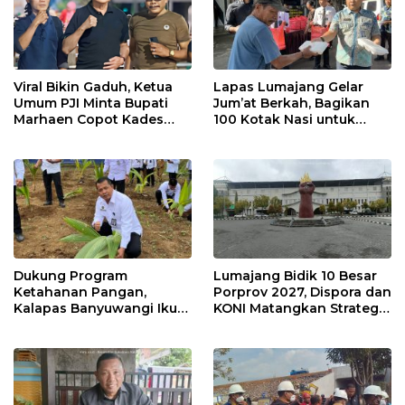
Viral Bikin Gaduh, Ketua
Lapas Lumajang Gelar
Umum PJI Minta Bupati
Jum’at Berkah, Bagikan
Marhaen Copot Kades
100 Kotak Nasi untuk
Sukorejo
Warga Sekitar
Dukung Program
Lumajang Bidik 10 Besar
Ketahanan Pangan,
Porprov 2027, Dispora dan
Kalapas Banyuwangi Ikuti
KONI Matangkan Strategi
Penanaman Bibit Pohon
Pembinaan Atlet
Kelapa Serentak di SAE
Ngajum