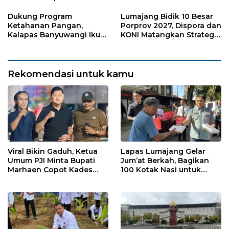
Sukorejo
Warga Sekitar
Dukung Program
Lumajang Bidik 10 Besar
Ketahanan Pangan,
Porprov 2027, Dispora dan
Kalapas Banyuwangi Ikuti
KONI Matangkan Strategi
Penanaman Bibit Pohon
Pembinaan Atlet
Kelapa Serentak di SAE
Ngajum
Rekomendasi untuk kamu
Viral Bikin Gaduh, Ketua
Lapas Lumajang Gelar
Umum PJI Minta Bupati
Jum’at Berkah, Bagikan
Marhaen Copot Kades
100 Kotak Nasi untuk
Sukorejo
Warga Sekitar