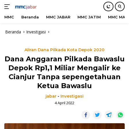
MMC
Beranda
MMC JABAR
MMC JATIM
MMC MAD
Langsung
Beranda
Investigasi
ke
konten
Aliran Dana Pilkada Kota Depok 2020
Dana Anggaran Pilkada Bawaslu
Depok Rp1,1 Miliar Mengalir ke
Cianjur Tanpa sepengetahuan
Ketua Bawaslu
jabar
-
Investigasi
4 April 2022