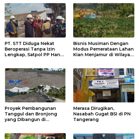
PT. STT Diduga Nekat
Bisnis Musiman Dengan
Beroperasi Tanpa Izin
Modus Pemerataan Lahan
Lengkap, Satpol PP Hanya
Kian Menjamur di Wilayah
‘Pura-Pura Tegas?
Sugihwaras
Proyek Pembangunan
Merasa Dirugikan,
Tanggul dan Bronjong
Nasabah Gugat BSI di PN
yang Dibangun di
Tangerang
Tempursari Lumajang
untuk Mitigasi Bencana