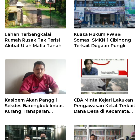
Lahan Terbengkalai
Kuasa Hukum FWBB
Rumah Rusak Tak Terisi
Somasi SMKN 1 Cibinong
Akibat Ulah Mafia Tanah
Terkait Dugaan Pungli
Kasipem Akan Panggil
CBA Minta Kejari Lakukan
Sekdes Barengkok Imbas
Pengawasan Ketat Terkait
Kurang Transparan
Dana Desa di Kecamatan
Dikonfirmasi Anggaran
Jasinga
Infrastruktur