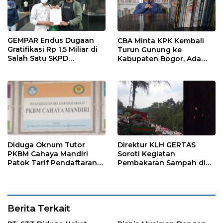
GEMPAR Endus Dugaan
CBA Minta KPK Kembali
Gratifikasi Rp 1,5 Miliar di
Turun Gunung ke
Salah Satu SKPD
Kabupaten Bogor, Ada
Kabupaten Bogor
Temuan 42,9 Miliar
Diduga Oknum Tutor
Direktur KLH GERTAS
PKBM Cahaya Mandiri
Soroti Kegiatan
Patok Tarif Pendaftaran
Pembakaran Sampah di
Sekolah dan Ujian
Desa Jasinga
Berita Terkait