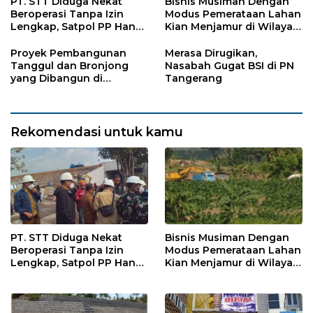
PT. STT Diduga Nekat
Bisnis Musiman Dengan
Beroperasi Tanpa Izin
Modus Pemerataan Lahan
Lengkap, Satpol PP Hanya
Kian Menjamur di Wilayah
‘Pura-Pura Tegas?
Sugihwaras
Proyek Pembangunan
Merasa Dirugikan,
Tanggul dan Bronjong
Nasabah Gugat BSI di PN
yang Dibangun di
Tangerang
Tempursari Lumajang
untuk Mitigasi Bencana
Rekomendasi untuk kamu
PT. STT Diduga Nekat
Bisnis Musiman Dengan
Beroperasi Tanpa Izin
Modus Pemerataan Lahan
Lengkap, Satpol PP Hanya
Kian Menjamur di Wilayah
‘Pura-Pura Tegas?
Sugihwaras