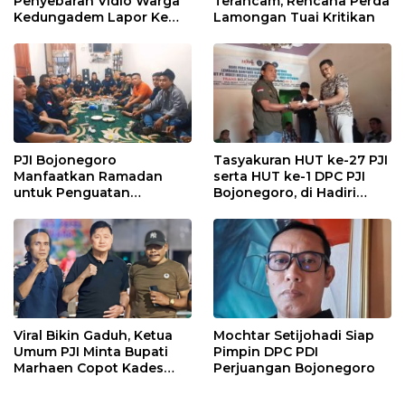
Penyebaran Vidio Warga
Terancam, Rencana Perda
Kedungadem Lapor Ke
Lamongan Tuai Kritikan
Polres Bojonegoro
PJI Bojonegoro
Tasyakuran HUT ke-27 PJI
Manfaatkan Ramadan
serta HUT ke-1 DPC PJI
untuk Penguatan
Bojonegoro, di Hadiri
Organisasi dan
Puluhan Wartawan
Kebersamaan
Viral Bikin Gaduh, Ketua
Mochtar Setijohadi Siap
Umum PJI Minta Bupati
Pimpin DPC PDI
Marhaen Copot Kades
Perjuangan Bojonegoro
Sukorejo