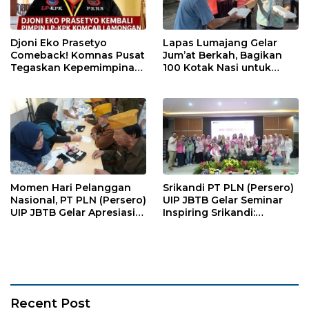
Djoni Eko Prasetyo
Lapas Lumajang Gelar
Comeback! Komnas Pusat
Jum’at Berkah, Bagikan
Tegaskan Kepemimpinan
100 Kotak Nasi untuk
Baru LP-KPK Lamongan
Warga Sekitar
Momen Hari Pelanggan
Srikandi PT PLN (Persero)
Nasional, PT PLN (Persero)
UIP JBTB Gelar Seminar
UIP JBTB Gelar Apresiasi
Inspiring Srikandi:
Kebangsaan dan Berbagi
Pencegahan Kekerasan
Kebahagiaan Bersama
Terhadap Perempuan dan
Keluarga Veteran dengan
Anak dalam Menghadapi
YBM PT PLN
Transformasi Energi
Recent Post