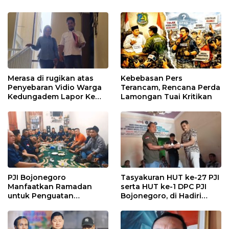
Merasa di rugikan atas
Kebebasan Pers
Penyebaran Vidio Warga
Terancam, Rencana Perda
Kedungadem Lapor Ke
Lamongan Tuai Kritikan
Polres Bojonegoro
PJI Bojonegoro
Tasyakuran HUT ke-27 PJI
Manfaatkan Ramadan
serta HUT ke-1 DPC PJI
untuk Penguatan
Bojonegoro, di Hadiri
Organisasi dan
Puluhan Wartawan
Kebersamaan