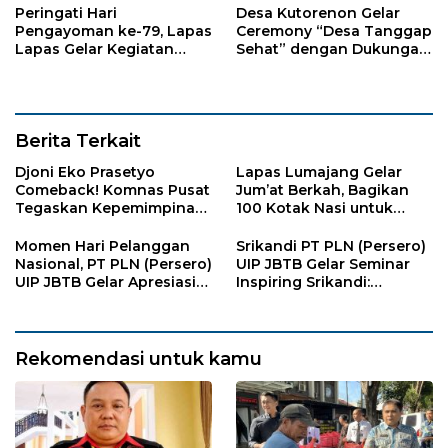
Peringati Hari
Desa Kutorenon Gelar
Pengayoman ke-79, Lapas
Ceremony “Desa Tanggap
Lapas Gelar Kegiatan
Sehat” dengan Dukungan
Donor Darah bersama
Pertamina Retail
DWP Lapas Lumajang
Berita Terkait
Djoni Eko Prasetyo
Lapas Lumajang Gelar
Comeback! Komnas Pusat
Jum’at Berkah, Bagikan
Tegaskan Kepemimpinan
100 Kotak Nasi untuk
Baru LP-KPK Lamongan
Warga Sekitar
Momen Hari Pelanggan
Srikandi PT PLN (Persero)
Nasional, PT PLN (Persero)
UIP JBTB Gelar Seminar
UIP JBTB Gelar Apresiasi
Inspiring Srikandi:
Kebangsaan dan Berbagi
Pencegahan Kekerasan
Kebahagiaan Bersama
Terhadap Perempuan dan
Keluarga Veteran dengan
Anak dalam Menghadapi
YBM PT PLN
Transformasi Energi
Rekomendasi untuk kamu