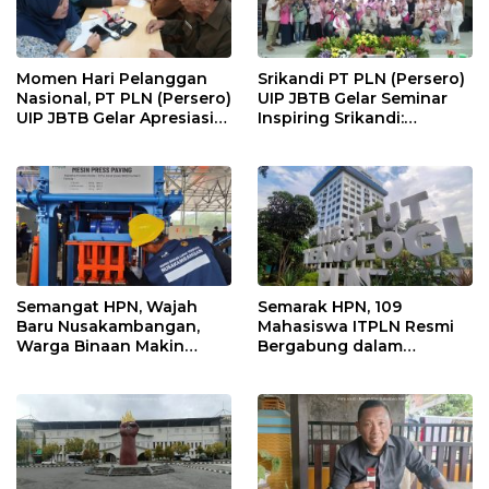
Momen Hari Pelanggan
Srikandi PT PLN (Persero)
Nasional, PT PLN (Persero)
UIP JBTB Gelar Seminar
UIP JBTB Gelar Apresiasi
Inspiring Srikandi:
Kebangsaan dan Berbagi
Pencegahan Kekerasan
Kebahagiaan Bersama
Terhadap Perempuan dan
Keluarga Veteran dengan
Anak dalam Menghadapi
YBM PT PLN
Transformasi Energi
Semangat HPN, Wajah
Semarak HPN, 109
Baru Nusakambangan,
Mahasiswa ITPLN Resmi
Warga Binaan Makin
Bergabung dalam
Berdaya dengan FABA
Program Ikatan Kerja PLN