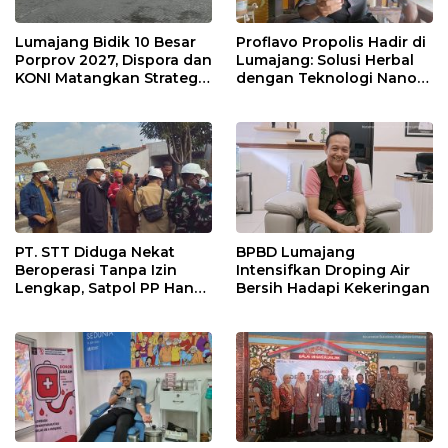
Lumajang Bidik 10 Besar
Proflavo Propolis Hadir di
Porprov 2027, Dispora dan
Lumajang: Solusi Herbal
KONI Matangkan Strategi
dengan Teknologi Nano
Pembinaan Atlet
untuk Kesehatan
Masyarakat
PT. STT Diduga Nekat
BPBD Lumajang
Beroperasi Tanpa Izin
Intensifkan Droping Air
Lengkap, Satpol PP Hanya
Bersih Hadapi Kekeringan
‘Pura-Pura Tegas?