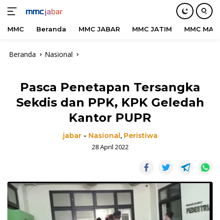
MMC
Beranda
MMC JABAR
MMC JATIM
MMC MAD
Langsung
Beranda
Nasional
ke
konten
Pasca Penetapan Tersangka
Sekdis dan PPK, KPK Geledah
Kantor PUPR
jabar
-
Nasional
,
Peristiwa
28 April 2022