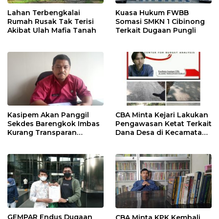
Lahan Terbengkalai
Kuasa Hukum FWBB
Rumah Rusak Tak Terisi
Somasi SMKN 1 Cibinong
Akibat Ulah Mafia Tanah
Terkait Dugaan Pungli
Kasipem Akan Panggil
CBA Minta Kejari Lakukan
Sekdes Barengkok Imbas
Pengawasan Ketat Terkait
Kurang Transparan
Dana Desa di Kecamatan
Dikonfirmasi Anggaran
Jasinga
Infrastruktur
GEMPAR Endus Dugaan
CBA Minta KPK Kembali