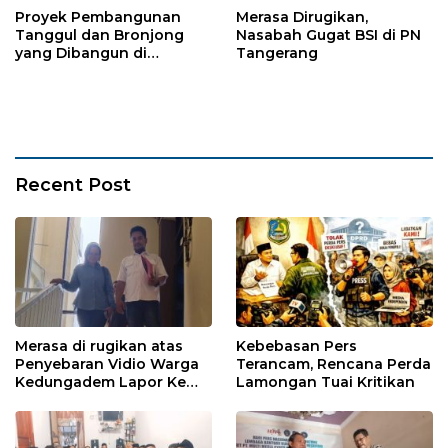
Proyek Pembangunan
Merasa Dirugikan,
Tanggul dan Bronjong
Nasabah Gugat BSI di PN
yang Dibangun di
Tangerang
Tempursari Lumajang
untuk Mitigasi Bencana
Recent Post
Merasa di rugikan atas
Kebebasan Pers
Penyebaran Vidio Warga
Terancam, Rencana Perda
Kedungadem Lapor Ke
Lamongan Tuai Kritikan
Polres Bojonegoro