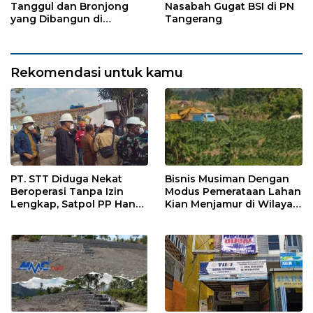
Tanggul dan Bronjong
Nasabah Gugat BSI di PN
yang Dibangun di
Tangerang
Tempursari Lumajang
untuk Mitigasi Bencana
Rekomendasi untuk kamu
PT. STT Diduga Nekat
Bisnis Musiman Dengan
Beroperasi Tanpa Izin
Modus Pemerataan Lahan
Lengkap, Satpol PP Hanya
Kian Menjamur di Wilayah
‘Pura-Pura Tegas?
Sugihwaras