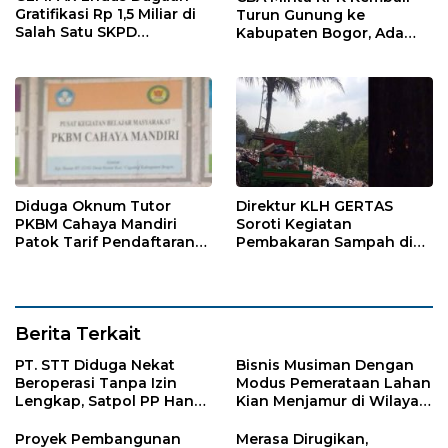
Gratifikasi Rp 1,5 Miliar di
Turun Gunung ke
Salah Satu SKPD
Kabupaten Bogor, Ada
Kabupaten Bogor
Temuan 42,9 Miliar
Diduga Oknum Tutor
Direktur KLH GERTAS
PKBM Cahaya Mandiri
Soroti Kegiatan
Patok Tarif Pendaftaran
Pembakaran Sampah di
Sekolah dan Ujian
Desa Jasinga
Berita Terkait
PT. STT Diduga Nekat
Bisnis Musiman Dengan
Beroperasi Tanpa Izin
Modus Pemerataan Lahan
Lengkap, Satpol PP Hanya
Kian Menjamur di Wilayah
‘Pura-Pura Tegas?
Sugihwaras
Proyek Pembangunan
Merasa Dirugikan,