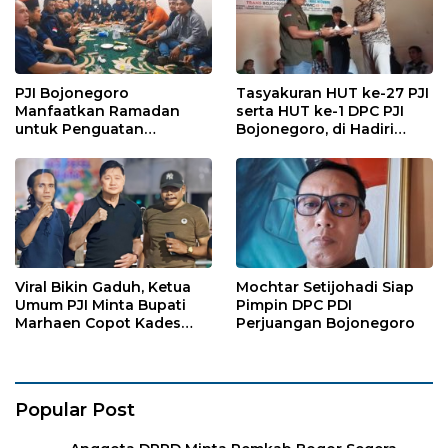
PJI Bojonegoro
Tasyakuran HUT ke-27 PJI
Manfaatkan Ramadan
serta HUT ke-1 DPC PJI
untuk Penguatan
Bojonegoro, di Hadiri
Organisasi dan
Puluhan Wartawan
Kebersamaan
Viral Bikin Gaduh, Ketua
Mochtar Setijohadi Siap
Umum PJI Minta Bupati
Pimpin DPC PDI
Marhaen Copot Kades
Perjuangan Bojonegoro
Sukorejo
Popular Post