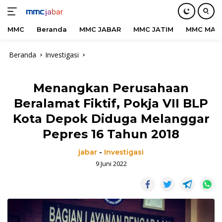
MMC
Beranda
MMC JABAR
MMC JATIM
MMC MAD
Langsung
Beranda
Investigasi
ke
konten
Menangkan Perusahaan
Beralamat Fiktif, Pokja VII BLP
Kota Depok Diduga Melanggar
Pepres 16 Tahun 2018
jabar
-
Investigasi
9 Juni 2022