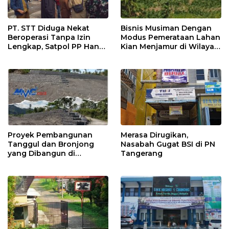
PT. STT Diduga Nekat
Bisnis Musiman Dengan
Beroperasi Tanpa Izin
Modus Pemerataan Lahan
Lengkap, Satpol PP Hanya
Kian Menjamur di Wilayah
‘Pura-Pura Tegas?
Sugihwaras
Proyek Pembangunan
Merasa Dirugikan,
Tanggul dan Bronjong
Nasabah Gugat BSI di PN
yang Dibangun di
Tangerang
Tempursari Lumajang
untuk Mitigasi Bencana