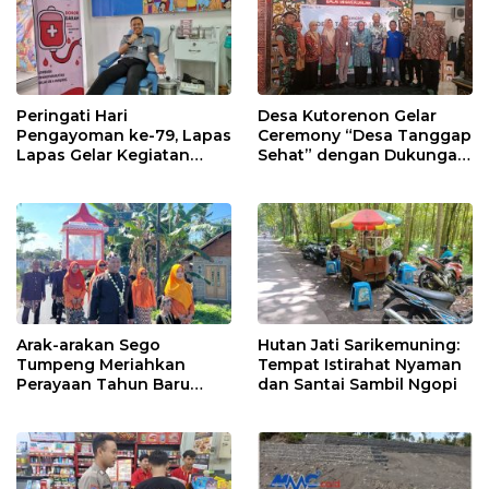
Peringati Hari
Desa Kutorenon Gelar
Pengayoman ke-79, Lapas
Ceremony “Desa Tanggap
Lapas Gelar Kegiatan
Sehat” dengan Dukungan
Donor Darah bersama
Pertamina Retail
DWP Lapas Lumajang
Arak-arakan Sego
Hutan Jati Sarikemuning:
Tumpeng Meriahkan
Tempat Istirahat Nyaman
Perayaan Tahun Baru
dan Santai Sambil Ngopi
Islam di Desa Tumpeng