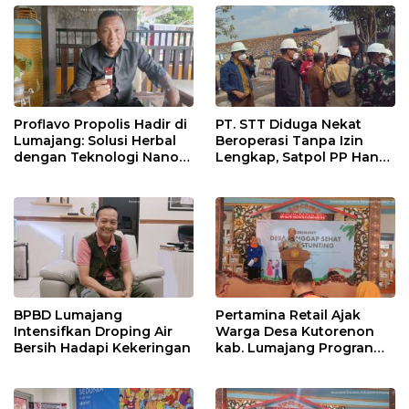
Proflavo Propolis Hadir di
PT. STT Diduga Nekat
Lumajang: Solusi Herbal
Beroperasi Tanpa Izin
dengan Teknologi Nano
Lengkap, Satpol PP Hanya
untuk Kesehatan
‘Pura-Pura Tegas?
Masyarakat
BPBD Lumajang
Pertamina Retail Ajak
Intensifkan Droping Air
Warga Desa Kutorenon
Bersih Hadapi Kekeringan
kab. Lumajang Progran
Bebas Stunting dan
Tanggap Keadaan Gawat
Darurat