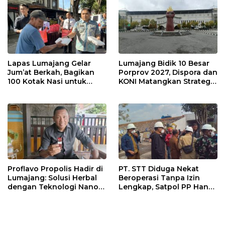
Lapas Lumajang Gelar
Lumajang Bidik 10 Besar
Jum’at Berkah, Bagikan
Porprov 2027, Dispora dan
100 Kotak Nasi untuk
KONI Matangkan Strategi
Warga Sekitar
Pembinaan Atlet
Proflavo Propolis Hadir di
PT. STT Diduga Nekat
Lumajang: Solusi Herbal
Beroperasi Tanpa Izin
dengan Teknologi Nano
Lengkap, Satpol PP Hanya
untuk Kesehatan
‘Pura-Pura Tegas?
Masyarakat