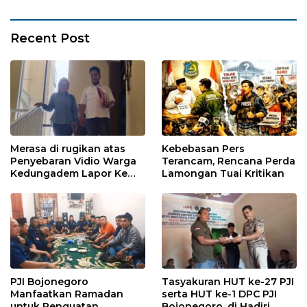
Recent Post
Merasa di rugikan atas
Kebebasan Pers
Penyebaran Vidio Warga
Terancam, Rencana Perda
Kedungadem Lapor Ke
Lamongan Tuai Kritikan
Polres Bojonegoro
PJI Bojonegoro
Tasyakuran HUT ke-27 PJI
Manfaatkan Ramadan
serta HUT ke-1 DPC PJI
untuk Penguatan
Bojonegoro, di Hadiri