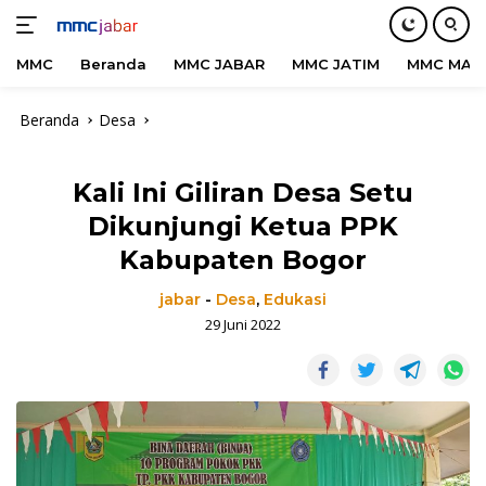
MMC
Beranda
MMC JABAR
MMC JATIM
MMC MAD
Langsung
Beranda
Desa
ke
konten
Kali Ini Giliran Desa Setu
Dikunjungi Ketua PPK
Kabupaten Bogor
jabar
-
Desa
,
Edukasi
29 Juni 2022