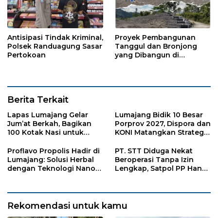
Antisipasi Tindak Kriminal,
Proyek Pembangunan
Polsek Randuagung Sasar
Tanggul dan Bronjong
Pertokoan
yang Dibangun di
Tempursari Lumajang
untuk Mitigasi Bencana
Berita Terkait
Lapas Lumajang Gelar
Lumajang Bidik 10 Besar
Jum’at Berkah, Bagikan
Porprov 2027, Dispora dan
100 Kotak Nasi untuk
KONI Matangkan Strategi
Warga Sekitar
Pembinaan Atlet
Proflavo Propolis Hadir di
PT. STT Diduga Nekat
Lumajang: Solusi Herbal
Beroperasi Tanpa Izin
dengan Teknologi Nano
Lengkap, Satpol PP Hanya
untuk Kesehatan
‘Pura-Pura Tegas?
Masyarakat
Rekomendasi untuk kamu