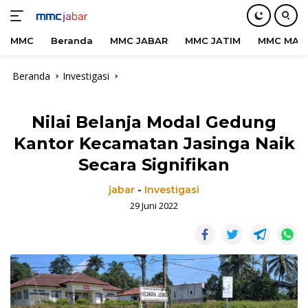
MMC
Beranda
MMC JABAR
MMC JATIM
MMC MAD
Langsung
Beranda
Investigasi
ke
konten
Nilai Belanja Modal Gedung
Kantor Kecamatan Jasinga Naik
Secara Signifikan
jabar
-
Investigasi
29 Juni 2022