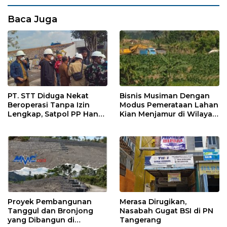
Baca Juga
PT. STT Diduga Nekat
Bisnis Musiman Dengan
Beroperasi Tanpa Izin
Modus Pemerataan Lahan
Lengkap, Satpol PP Hanya
Kian Menjamur di Wilayah
‘Pura-Pura Tegas?
Sugihwaras
Proyek Pembangunan
Merasa Dirugikan,
Tanggul dan Bronjong
Nasabah Gugat BSI di PN
yang Dibangun di
Tangerang