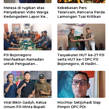
Merasa di rugikan atas
Kebebasan Pers
Penyebaran Vidio Warga
Terancam, Rencana Perda
Kedungadem Lapor Ke
Lamongan Tuai Kritikan
Polres Bojonegoro
PJI Bojonegoro
Tasyakuran HUT ke-27 PJI
Manfaatkan Ramadan
serta HUT ke-1 DPC PJI
untuk Penguatan
Bojonegoro, di Hadiri
Organisasi dan
Puluhan Wartawan
Kebersamaan
Viral Bikin Gaduh, Ketua
Mochtar Setijohadi Siap
Umum PJI Minta Bupati
Pimpin DPC PDI