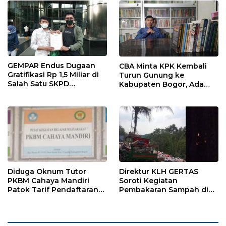
GEMPAR Endus Dugaan
CBA Minta KPK Kembali
Gratifikasi Rp 1,5 Miliar di
Turun Gunung ke
Salah Satu SKPD
Kabupaten Bogor, Ada
Kabupaten Bogor
Temuan 42,9 Miliar
Diduga Oknum Tutor
Direktur KLH GERTAS
PKBM Cahaya Mandiri
Soroti Kegiatan
Patok Tarif Pendaftaran
Pembakaran Sampah di
Sekolah dan Ujian
Desa Jasinga