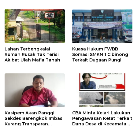
Tempursari Lumajang
untuk Mitigasi Bencana
Lahan Terbengkalai
Kuasa Hukum FWBB
Rumah Rusak Tak Terisi
Somasi SMKN 1 Cibinong
Akibat Ulah Mafia Tanah
Terkait Dugaan Pungli
Kasipem Akan Panggil
CBA Minta Kejari Lakukan
Sekdes Barengkok Imbas
Pengawasan Ketat Terkait
Kurang Transparan
Dana Desa di Kecamatan
Dikonfirmasi Anggaran
Jasinga
Infrastruktur