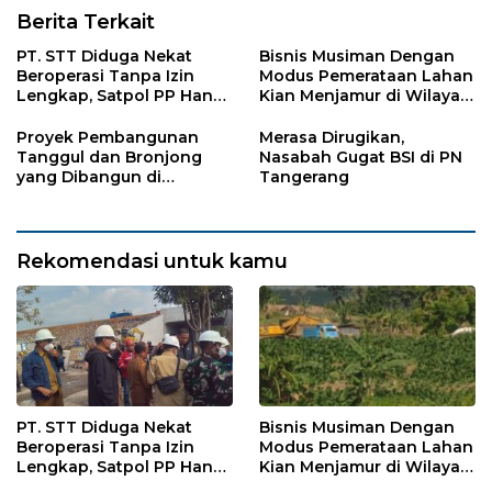
Berita Terkait
PT. STT Diduga Nekat
Bisnis Musiman Dengan
Beroperasi Tanpa Izin
Modus Pemerataan Lahan
Lengkap, Satpol PP Hanya
Kian Menjamur di Wilayah
‘Pura-Pura Tegas?
Sugihwaras
Proyek Pembangunan
Merasa Dirugikan,
Tanggul dan Bronjong
Nasabah Gugat BSI di PN
yang Dibangun di
Tangerang
Tempursari Lumajang
untuk Mitigasi Bencana
Rekomendasi untuk kamu
PT. STT Diduga Nekat
Bisnis Musiman Dengan
Beroperasi Tanpa Izin
Modus Pemerataan Lahan
Lengkap, Satpol PP Hanya
Kian Menjamur di Wilayah
‘Pura-Pura Tegas?
Sugihwaras