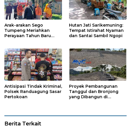
Arak-arakan Sego
Hutan Jati Sarikemuning:
Tumpeng Meriahkan
Tempat Istirahat Nyaman
Perayaan Tahun Baru
dan Santai Sambil Ngopi
Islam di Desa Tumpeng
Antisipasi Tindak Kriminal,
Proyek Pembangunan
Polsek Randuagung Sasar
Tanggul dan Bronjong
Pertokoan
yang Dibangun di
Tempursari Lumajang
untuk Mitigasi Bencana
Berita Terkait