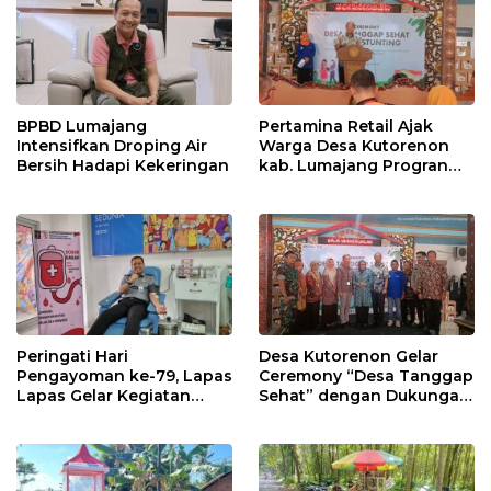
BPBD Lumajang
Pertamina Retail Ajak
Intensifkan Droping Air
Warga Desa Kutorenon
Bersih Hadapi Kekeringan
kab. Lumajang Progran
Bebas Stunting dan
Tanggap Keadaan Gawat
Darurat
Peringati Hari
Desa Kutorenon Gelar
Pengayoman ke-79, Lapas
Ceremony “Desa Tanggap
Lapas Gelar Kegiatan
Sehat” dengan Dukungan
Donor Darah bersama
Pertamina Retail
DWP Lapas Lumajang