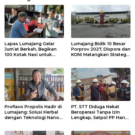
Lapas Lumajang Gelar
Lumajang Bidik 10 Besar
Jum’at Berkah, Bagikan
Porprov 2027, Dispora dan
100 Kotak Nasi untuk
KONI Matangkan Strategi
Warga Sekitar
Pembinaan Atlet
Proflavo Propolis Hadir di
PT. STT Diduga Nekat
Lumajang: Solusi Herbal
Beroperasi Tanpa Izin
dengan Teknologi Nano
Lengkap, Satpol PP Hanya
untuk Kesehatan
‘Pura-Pura Tegas?
Masyarakat