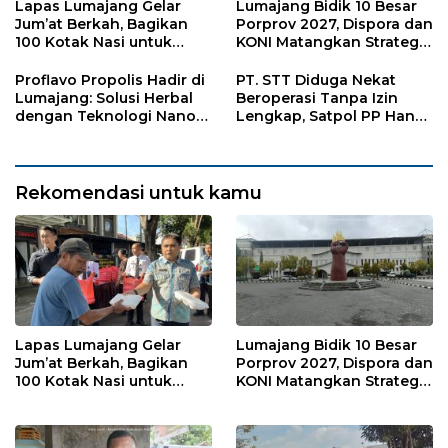
Lapas Lumajang Gelar
Lumajang Bidik 10 Besar
Jum’at Berkah, Bagikan
Porprov 2027, Dispora dan
100 Kotak Nasi untuk
KONI Matangkan Strategi
Warga Sekitar
Pembinaan Atlet
Proflavo Propolis Hadir di
PT. STT Diduga Nekat
Lumajang: Solusi Herbal
Beroperasi Tanpa Izin
dengan Teknologi Nano
Lengkap, Satpol PP Hanya
untuk Kesehatan
‘Pura-Pura Tegas?
Masyarakat
Rekomendasi untuk kamu
Lapas Lumajang Gelar
Lumajang Bidik 10 Besar
Jum’at Berkah, Bagikan
Porprov 2027, Dispora dan
100 Kotak Nasi untuk
KONI Matangkan Strategi
Warga Sekitar
Pembinaan Atlet