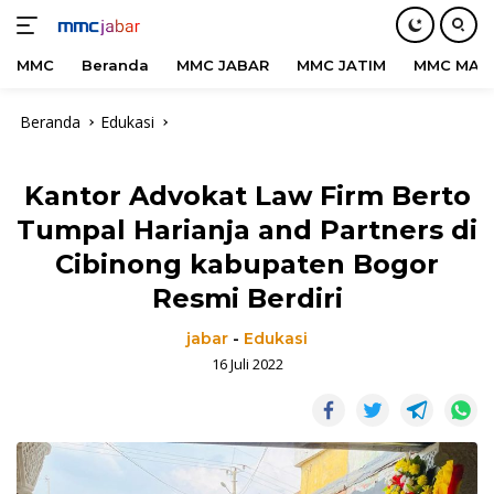
MMC
Beranda
MMC JABAR
MMC JATIM
MMC MAD
Langsung
Beranda
Edukasi
ke
konten
Kantor Advokat Law Firm Berto
Tumpal Harianja and Partners di
Cibinong kabupaten Bogor
Resmi Berdiri
jabar
-
Edukasi
16 Juli 2022