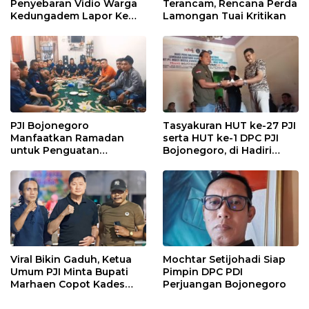
Penyebaran Vidio Warga
Terancam, Rencana Perda
Kedungadem Lapor Ke
Lamongan Tuai Kritikan
Polres Bojonegoro
PJI Bojonegoro
Tasyakuran HUT ke-27 PJI
Manfaatkan Ramadan
serta HUT ke-1 DPC PJI
untuk Penguatan
Bojonegoro, di Hadiri
Organisasi dan
Puluhan Wartawan
Kebersamaan
Viral Bikin Gaduh, Ketua
Mochtar Setijohadi Siap
Umum PJI Minta Bupati
Pimpin DPC PDI
Marhaen Copot Kades
Perjuangan Bojonegoro
Sukorejo