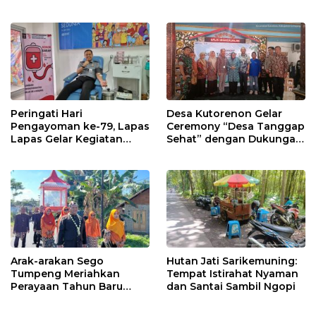
Bebas Stunting dan
Tanggap Keadaan Gawat
Darurat
Peringati Hari
Desa Kutorenon Gelar
Pengayoman ke-79, Lapas
Ceremony “Desa Tanggap
Lapas Gelar Kegiatan
Sehat” dengan Dukungan
Donor Darah bersama
Pertamina Retail
DWP Lapas Lumajang
Arak-arakan Sego
Hutan Jati Sarikemuning:
Tumpeng Meriahkan
Tempat Istirahat Nyaman
Perayaan Tahun Baru
dan Santai Sambil Ngopi
Islam di Desa Tumpeng