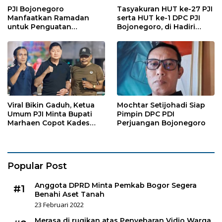
PJI Bojonegoro
Tasyakuran HUT ke-27 PJI
Manfaatkan Ramadan
serta HUT ke-1 DPC PJI
untuk Penguatan
Bojonegoro, di Hadiri
Organisasi dan
Puluhan Wartawan
Kebersamaan
Viral Bikin Gaduh, Ketua
Mochtar Setijohadi Siap
Umum PJI Minta Bupati
Pimpin DPC PDI
Marhaen Copot Kades
Perjuangan Bojonegoro
Sukorejo
Popular Post
Anggota DPRD Minta Pemkab Bogor Segera
#1
Benahi Aset Tanah
23 Februari 2022
Merasa di rugikan atas Penyebaran Vidio Warga