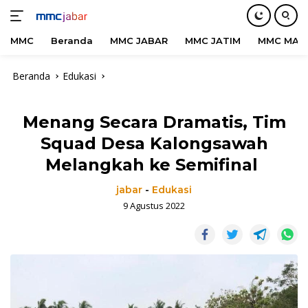
MMC
Beranda
MMC JABAR
MMC JATIM
MMC MAD
Langsung
Beranda
Edukasi
ke
konten
Menang Secara Dramatis, Tim
Squad Desa Kalongsawah
Melangkah ke Semifinal
jabar
-
Edukasi
9 Agustus 2022