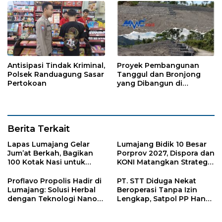
Antisipasi Tindak Kriminal,
Proyek Pembangunan
Polsek Randuagung Sasar
Tanggul dan Bronjong
Pertokoan
yang Dibangun di
Tempursari Lumajang
untuk Mitigasi Bencana
Berita Terkait
Lapas Lumajang Gelar
Lumajang Bidik 10 Besar
Jum’at Berkah, Bagikan
Porprov 2027, Dispora dan
100 Kotak Nasi untuk
KONI Matangkan Strategi
Warga Sekitar
Pembinaan Atlet
Proflavo Propolis Hadir di
PT. STT Diduga Nekat
Lumajang: Solusi Herbal
Beroperasi Tanpa Izin
dengan Teknologi Nano
Lengkap, Satpol PP Hanya
untuk Kesehatan
‘Pura-Pura Tegas?
Masyarakat