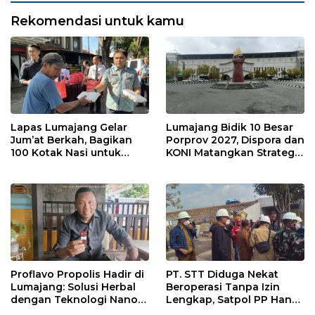
Rekomendasi untuk kamu
Lapas Lumajang Gelar
Lumajang Bidik 10 Besar
Jum’at Berkah, Bagikan
Porprov 2027, Dispora dan
100 Kotak Nasi untuk
KONI Matangkan Strategi
Warga Sekitar
Pembinaan Atlet
Proflavo Propolis Hadir di
PT. STT Diduga Nekat
Lumajang: Solusi Herbal
Beroperasi Tanpa Izin
dengan Teknologi Nano
Lengkap, Satpol PP Hanya
untuk Kesehatan
‘Pura-Pura Tegas?