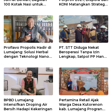
100 Kotak Nasi untuk
KONI Matangkan Strategi
Warga Sekitar
Pembinaan Atlet
Proflavo Propolis Hadir di
PT. STT Diduga Nekat
Lumajang: Solusi Herbal
Beroperasi Tanpa Izin
dengan Teknologi Nano
Lengkap, Satpol PP Hanya
untuk Kesehatan
‘Pura-Pura Tegas?
Masyarakat
BPBD Lumajang
Pertamina Retail Ajak
Intensifkan Droping Air
Warga Desa Kutorenon
Bersih Hadapi Kekeringan
kab. Lumajang Progran