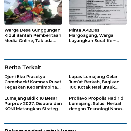
Warga Desa Gunggungan
Minta APBDes
Kidul Bantah Pemberitaan
Margoagung, Warga
Media Online, Tak ada
Layangkan Surat Ke –
Pungli disini
Kades
Berita Terkait
Djoni Eko Prasetyo
Lapas Lumajang Gelar
Comeback! Komnas Pusat
Jum’at Berkah, Bagikan
Tegaskan Kepemimpinan
100 Kotak Nasi untuk
Baru LP-KPK Lamongan
Warga Sekitar
Lumajang Bidik 10 Besar
Proflavo Propolis Hadir di
Porprov 2027, Dispora dan
Lumajang: Solusi Herbal
KONI Matangkan Strategi
dengan Teknologi Nano
Pembinaan Atlet
untuk Kesehatan
Masyarakat