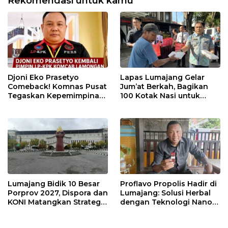
Rekomendasi untuk kamu
Djoni Eko Prasetyo
Lapas Lumajang Gelar
Comeback! Komnas Pusat
Jum’at Berkah, Bagikan
Tegaskan Kepemimpinan
100 Kotak Nasi untuk
Baru LP-KPK Lamongan
Warga Sekitar
Lumajang Bidik 10 Besar
Proflavo Propolis Hadir di
Porprov 2027, Dispora dan
Lumajang: Solusi Herbal
KONI Matangkan Strategi
dengan Teknologi Nano
Pembinaan Atlet
untuk Kesehatan
Masyarakat