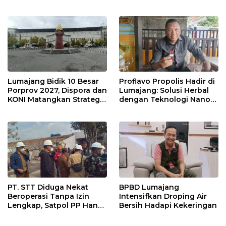
Baru LP-KPK Lamongan
Warga Sekitar
Lumajang Bidik 10 Besar
Proflavo Propolis Hadir di
Porprov 2027, Dispora dan
Lumajang: Solusi Herbal
KONI Matangkan Strategi
dengan Teknologi Nano
Pembinaan Atlet
untuk Kesehatan
Masyarakat
PT. STT Diduga Nekat
BPBD Lumajang
Beroperasi Tanpa Izin
Intensifkan Droping Air
Lengkap, Satpol PP Hanya
Bersih Hadapi Kekeringan
‘Pura-Pura Tegas?