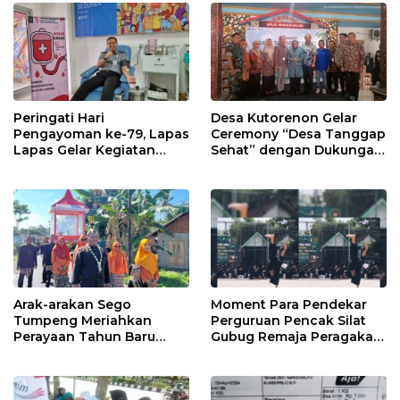
Peringati Hari
Desa Kutorenon Gelar
Pengayoman ke-79, Lapas
Ceremony “Desa Tanggap
Lapas Gelar Kegiatan
Sehat” dengan Dukungan
Donor Darah bersama
Pertamina Retail
DWP Lapas Lumajang
Arak-arakan Sego
Moment Para Pendekar
Tumpeng Meriahkan
Perguruan Pencak Silat
Perayaan Tahun Baru
Gubug Remaja Peragakan
Islam di Desa Tumpeng
Jurus dan Buka Pesilat
Hingga Jurus Ipsi