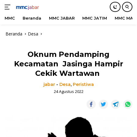
MMC
Beranda
MMC JABAR
MMC JATIM
MMC MAD
Langsung
Beranda
Desa
ke
konten
Oknum Pendamping
Kecamatan Jasinga Hampir
Cekik Wartawan
jabar
-
Desa
,
Peristiwa
24 Agustus 2022