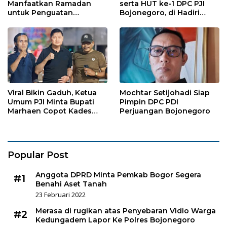
Manfaatkan Ramadan
serta HUT ke-1 DPC PJI
untuk Penguatan
Bojonegoro, di Hadiri
Organisasi dan
Puluhan Wartawan
Kebersamaan
Viral Bikin Gaduh, Ketua
Mochtar Setijohadi Siap
Umum PJI Minta Bupati
Pimpin DPC PDI
Marhaen Copot Kades
Perjuangan Bojonegoro
Sukorejo
Popular Post
Anggota DPRD Minta Pemkab Bogor Segera
#1
Benahi Aset Tanah
23 Februari 2022
Merasa di rugikan atas Penyebaran Vidio Warga
#2
Kedungadem Lapor Ke Polres Bojonegoro