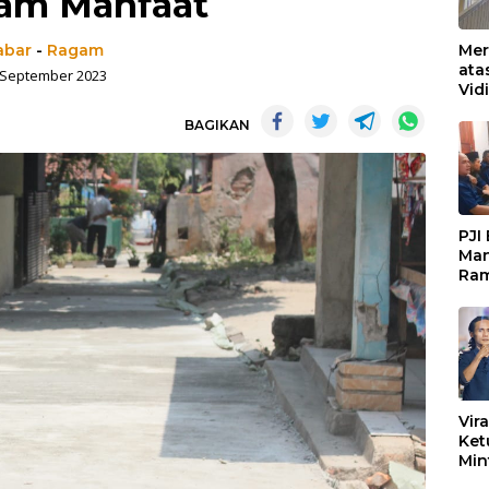
am Manfaat
abar
-
Ragam
Mer
ata
 September 2023
Vid
Ked
BAGIKAN
Ke 
Boj
PJI
Man
Ram
Pen
Org
Keb
Vir
Ket
Min
Mar