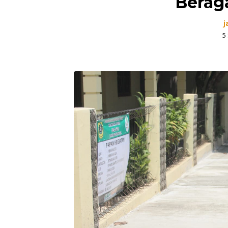
Berag
j
5