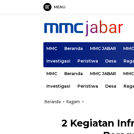
MENU
Langsung
ke
konten
MMC
Beranda
MMC JABAR
MMC
Investigasi
Peristiwa
Desa
Rag
MMC
Beranda
MMC JABAR
MMC
Investigasi
Peristiwa
Desa
Rag
Beranda
Ragam
2 Kegiatan Inf