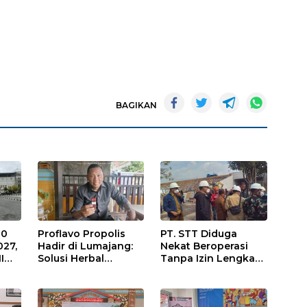
BAGIKAN
10
Proflavo Propolis
PT. STT Diduga
027,
Hadir di Lumajang:
Nekat Beroperasi
I
Solusi Herbal
Tanpa Izin Lengkap,
egi
dengan Teknologi
Satpol PP Hanya
t
Nano untuk
‘Pura-Pura Tegas?
Kesehatan