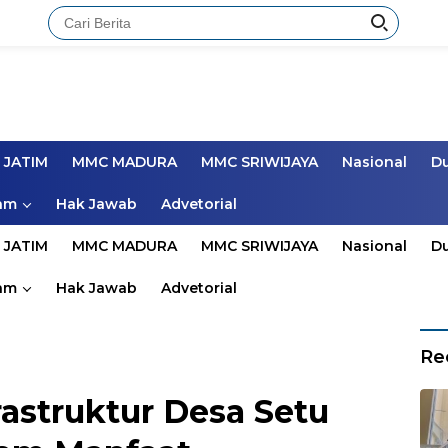
 JATIM
MMC MADURA
MMC SRIWIJAYA
Nasional
D
am
Hak Jawab
Advetorial
 JATIM
MMC MADURA
MMC SRIWIJAYA
Nasional
D
am
Hak Jawab
Advetorial
Re
rastruktur Desa Setu