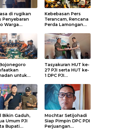
asa di rugikan
Kebebasan Pers
s Penyebaran
Terancam, Rencana
io Warga
Perda Lamongan
ungadem Lapor
Tuai Kritikan
Polres
onegoro
 Bojonegoro
Tasyakuran HUT ke-
faatkan
27 PJI serta HUT ke-
adan untuk
1 DPC PJI
guatan
Bojonegoro, di
anisasi dan
Hadiri Puluhan
ersamaan
Wartawan
al Bikin Gaduh,
Mochtar Setijohadi
ua Umum PJI
Siap Pimpin DPC PDI
ta Bupati
Perjuangan
haen Copot
Bojonegoro