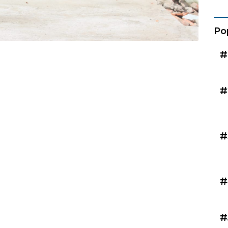
Kad
Po
#
#
#
#
#