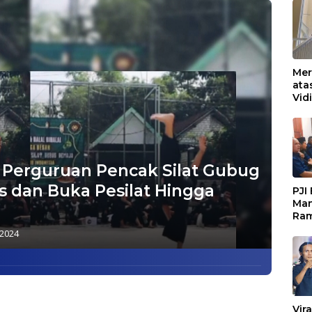
Mer
ata
Vid
Ked
Ke 
Boj
Perguruan Pencak Silat Gubug
 dan Buka Pesilat Hingga
PJI
Man
Ram
Pen
 2024
Org
Keb
Vir