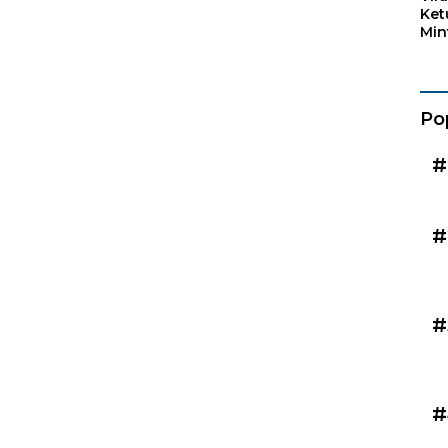
Ket
Min
Mar
Kad
Po
#
#
#
#