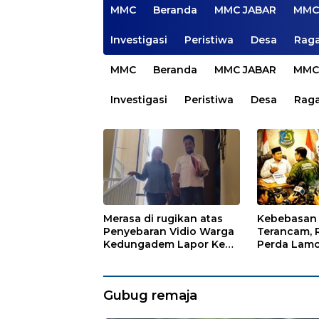
MMC
Beranda
MMC JABAR
MMC
Investigasi
Peristiwa
Desa
Rag
MMC
Beranda
MMC JABAR
MMC
Investigasi
Peristiwa
Desa
Rag
Merasa di rugikan atas
Kebebasan 
Penyebaran Vidio Warga
Terancam, 
Kedungadem Lapor Ke
Perda Lamo
Polres Bojonegoro
Kritikan
Gubug remaja