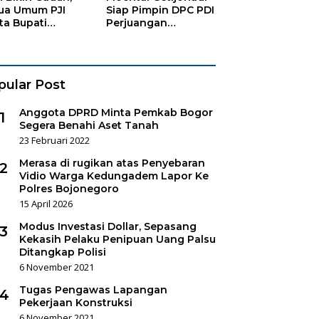
ua Umum PJI
Siap Pimpin DPC PDI
ta Bupati
Perjuangan
haen Copot
Bojonegoro
es Sukorejo
pular Post
Anggota DPRD Minta Pemkab Bogor
1
Segera Benahi Aset Tanah
23 Februari 2022
Merasa di rugikan atas Penyebaran
2
Vidio Warga Kedungadem Lapor Ke
Polres Bojonegoro
15 April 2026
Modus Investasi Dollar, Sepasang
3
Kekasih Pelaku Penipuan Uang Palsu
Ditangkap Polisi
6 November 2021
Tugas Pengawas Lapangan
4
Pekerjaan Konstruksi
6 November 2021