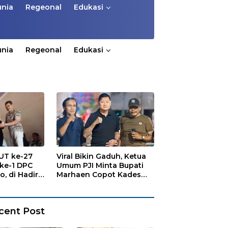
unia
Regeonal
Edukasi
unia
Regeonal
Edukasi
UT ke-27
Viral Bikin Gaduh, Ketua
 ke-1 DPC
Umum PJI Minta Bupati
, di Hadiri
Marhaen Copot Kades
tawan
Sukorejo
cent Post