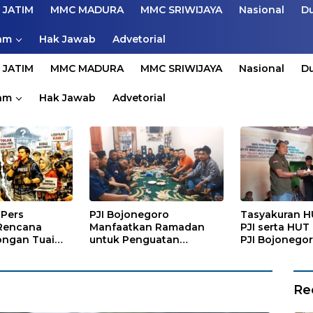
 JATIM
MMC MADURA
MMC SRIWIJAYA
Nasional
D
am
Hak Jawab
Advetorial
 JATIM
MMC MADURA
MMC SRIWIJAYA
Nasional
D
am
Hak Jawab
Advetorial
Pers
PJI Bojonegoro
Tasyakuran H
Rencana
Manfaatkan Ramadan
PJI serta HUT
ngan Tuai
untuk Penguatan
PJI Bojonegoro
Organisasi dan
Puluhan War
Kebersamaan
Re