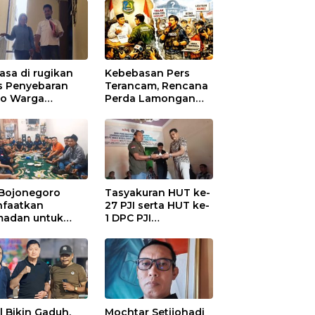
asa di rugikan
Kebebasan Pers
s Penyebaran
Terancam, Rencana
io Warga
Perda Lamongan
ungadem Lapor
Tuai Kritikan
Polres
onegoro
 Bojonegoro
Tasyakuran HUT ke-
faatkan
27 PJI serta HUT ke-
adan untuk
1 DPC PJI
guatan
Bojonegoro, di
anisasi dan
Hadiri Puluhan
ersamaan
Wartawan
al Bikin Gaduh,
Mochtar Setijohadi