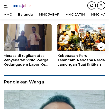
MMC
Beranda
MMC JABAR
MMC JATIM
MMC MAD
Langsung
ke
konten
«
»
Merasa di rugikan atas
Kebebasan Pers
Penyebaran Vidio Warga
Terancam, Rencana Perda
Kedungadem Lapor Ke
Lamongan Tuai Kritikan
Polres Bojonegoro
Penolakan Warga