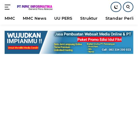
MMC
MMC News
UU PERS
Struktur
Standar Perli
Langsung
ke
konten