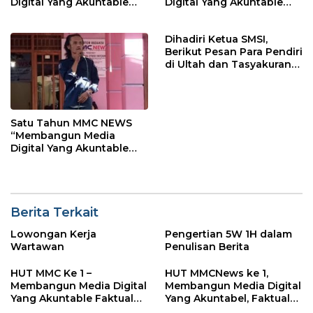
Digital Yang Akuntable
Digital Yang Akuntable
Faktual dan Bermartabat
Faktual dan Bermartabat
Dihadiri Ketua SMSI,
Berikut Pesan Para Pendiri
di Ultah dan Tasyakuran
Media MMCNEWS
Satu Tahun MMC NEWS
“Membangun Media
Digital Yang Akuntable
Faktual dan Bermartabat
Berita Terkait
Lowongan Kerja
Pengertian 5W 1H dalam
Wartawan
Penulisan Berita
HUT MMC Ke 1 –
HUT MMCNews ke 1,
Membangun Media Digital
Membangun Media Digital
Yang Akuntable Faktual
Yang Akuntabel, Faktual
dan Bermartabat
dan Bermartabat