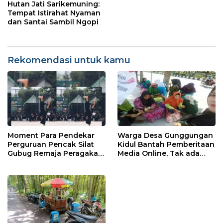
Hingga Jurus Ipsi
Hutan Jati Sarikemuning:
Tempat Istirahat Nyaman
dan Santai Sambil Ngopi
Rekomendasi untuk kamu
Moment Para Pendekar
Warga Desa Gunggungan
Perguruan Pencak Silat
Kidul Bantah Pemberitaan
Gubug Remaja Peragakan
Media Online, Tak ada
Jurus dan Buka Pesilat
Pungli disini
Hingga Jurus Ipsi