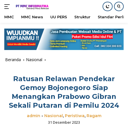
MMC
MMC News
UU PERS
Struktur
Standar Perli
Langsung
ke
konten
Beranda
Nasional
Ratusan Relawan Pendekar
Gemoy Bojonegoro Siap
Menangkan Prabowo Gibran
Sekali Putaran di Pemilu 2024
admin
-
Nasional
,
Peristiwa
,
Ragam
31 Desember 2023