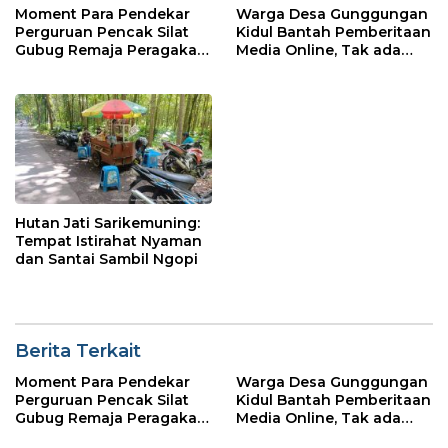
Moment Para Pendekar
Warga Desa Gunggungan
Perguruan Pencak Silat
Kidul Bantah Pemberitaan
Gubug Remaja Peragakan
Media Online, Tak ada
Jurus dan Buka Pesilat
Pungli disini
Hingga Jurus Ipsi
Hutan Jati Sarikemuning:
Tempat Istirahat Nyaman
dan Santai Sambil Ngopi
Berita Terkait
Moment Para Pendekar
Warga Desa Gunggungan
Perguruan Pencak Silat
Kidul Bantah Pemberitaan
Gubug Remaja Peragakan
Media Online, Tak ada
Jurus dan Buka Pesilat
Pungli disini