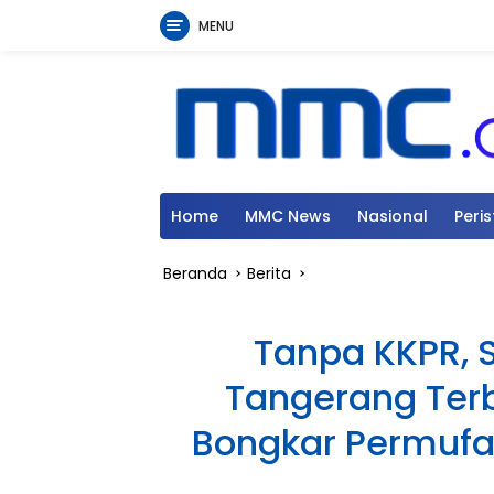
MENU
Langsung
ke
konten
Home
MMC News
Nasional
Peri
Beranda
Berita
Tanpa KKPR, S
Tangerang Terb
Bongkar Permufa