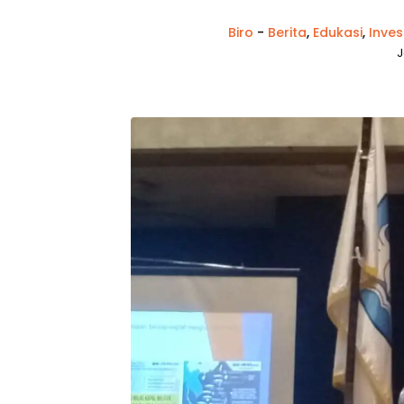
Biro
-
Berita
,
Edukasi
,
Inves
J