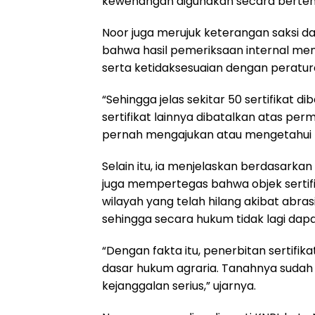
kewenangan digunakan secara berten
Noor juga merujuk keterangan saksi d
bahwa hasil pemeriksaan internal men
serta ketidaksesuaian dengan perat
“Sehingga jelas sekitar 50 sertifikat d
sertifikat lainnya dibatalkan atas pe
pernah mengajukan atau mengetahui p
Selain itu, ia menjelaskan berdasark
juga mempertegas bahwa objek sertifi
wilayah yang telah hilang akibat abras
sehingga secara hukum tidak lagi dap
“Dengan fakta itu, penerbitan sertifika
dasar hukum agraria. Tanahnya sudah ti
kejanggalan serius,” ujarnya.