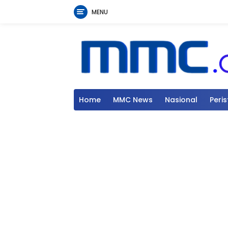
MENU
Langsung
ke
konten
Home
MMC News
Nasional
Peri