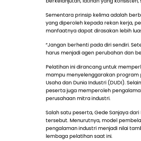
berkelanjutan, latihan yang konsisten,
Sementara prinsip kelima adalah ber
yang diperoleh kepada rekan kerja, p
manfaatnya dapat dirasakan lebih luas
“Jangan berhenti pada diri sendiri. S
harus menjadi agen perubahan dan ber
Pelatihan ini dirancang untuk memperk
mampu menyelenggarakan program pe
Usaha dan Dunia Industri (DUDI). Sela
peserta juga memperoleh pengalaman
perusahaan mitra industri.
Salah satu peserta, Gede Sanjaya dari
tersebut. Menurutnya, model pembelaj
pengalaman industri menjadi nilai t
lembaga pelatihan saat ini.