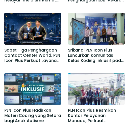
Nelayan melalui Internet
Penghargaan SBBI Awards
Gratis di Desa Nelayan
2026
Rajatama
Sabet Tiga Penghargaan
Srikandi PLN Icon Plus
Contact Center World, PLN
Luncurkan Komunitas
Icon Plus Perkuat Layanan
Kelas Koding Inklusif pada
Pelanggan melalui
Hari Anak Nasional
Contact Center ICONNET
PLN Icon Plus Hadirkan
PLN Icon Plus Resmikan
Materi Coding yang Setara
Kantor Pelayanan
bagi Anak Autisme
Manado, Perkuat
Jangkauan Layanan di