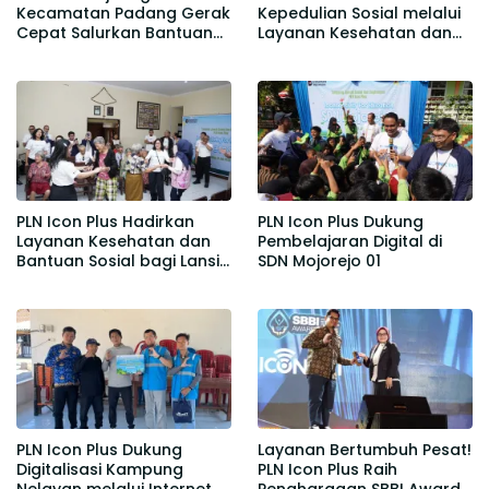
Kecamatan Padang Gerak
Kepedulian Sosial melalui
Cepat Salurkan Bantuan
Layanan Kesehatan dan
Air Bersih bagi Warga
Bantuan Komprehensif
Desa Kedawung
bagi Lansia di Malang
PLN Icon Plus Hadirkan
PLN Icon Plus Dukung
Layanan Kesehatan dan
Pembelajaran Digital di
Bantuan Sosial bagi Lansia
SDN Mojorejo 01
di Rumah Belas Kasih
Malang
PLN Icon Plus Dukung
Layanan Bertumbuh Pesat!
Digitalisasi Kampung
PLN Icon Plus Raih