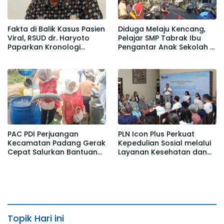
Fakta di Balik Kasus Pasien
Diduga Melaju Kencang,
Viral, RSUD dr. Haryoto
Pelajar SMP Tabrak Ibu
Paparkan Kronologi
Pengantar Anak Sekolah di
Berdasarkan Rekam Medis
Gedangmas
PAC PDI Perjuangan
PLN Icon Plus Perkuat
Kecamatan Padang Gerak
Kepedulian Sosial melalui
Cepat Salurkan Bantuan
Layanan Kesehatan dan
Air Bersih bagi Warga
Bantuan Komprehensif
Desa Kedawung
bagi Lansia di Malang
Topik Hari ini