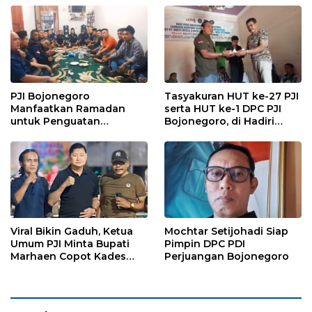
PJI Bojonegoro
Tasyakuran HUT ke-27 PJI
Manfaatkan Ramadan
serta HUT ke-1 DPC PJI
untuk Penguatan
Bojonegoro, di Hadiri
Organisasi dan
Puluhan Wartawan
Kebersamaan
Viral Bikin Gaduh, Ketua
Mochtar Setijohadi Siap
Umum PJI Minta Bupati
Pimpin DPC PDI
Marhaen Copot Kades
Perjuangan Bojonegoro
Sukorejo