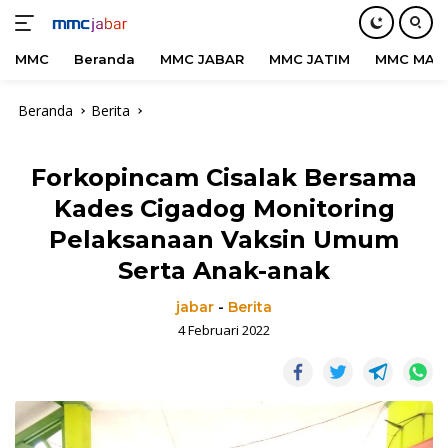
MMC
Beranda
MMC JABAR
MMC JATIM
MMC MAD
Langsung
Beranda
Berita
ke
konten
Forkopincam Cisalak Bersama
Kades Cigadog Monitoring
Pelaksanaan Vaksin Umum
Serta Anak-anak
jabar
-
Berita
4 Februari 2022