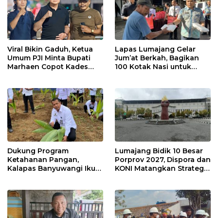
Viral Bikin Gaduh, Ketua
Lapas Lumajang Gelar
Umum PJI Minta Bupati
Jum’at Berkah, Bagikan
Marhaen Copot Kades
100 Kotak Nasi untuk
Sukorejo
Warga Sekitar
Dukung Program
Lumajang Bidik 10 Besar
Ketahanan Pangan,
Porprov 2027, Dispora dan
Kalapas Banyuwangi Ikuti
KONI Matangkan Strategi
Penanaman Bibit Pohon
Pembinaan Atlet
Kelapa Serentak di SAE
Ngajum