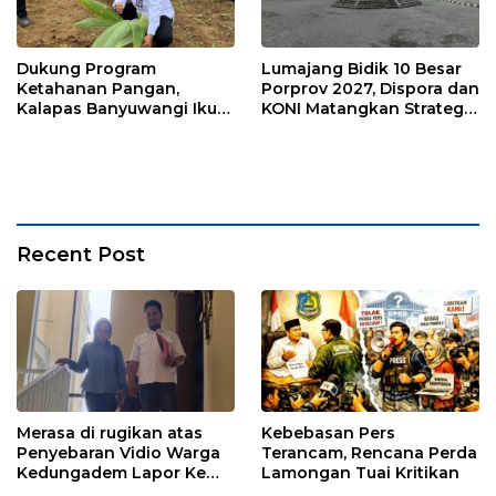
Dukung Program
Lumajang Bidik 10 Besar
Ketahanan Pangan,
Porprov 2027, Dispora dan
Kalapas Banyuwangi Ikuti
KONI Matangkan Strategi
Penanaman Bibit Pohon
Pembinaan Atlet
Kelapa Serentak di SAE
Ngajum
Recent Post
Merasa di rugikan atas
Kebebasan Pers
Penyebaran Vidio Warga
Terancam, Rencana Perda
Kedungadem Lapor Ke
Lamongan Tuai Kritikan
Polres Bojonegoro