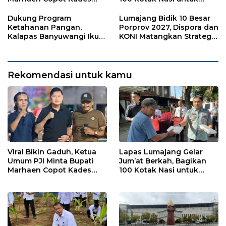
Sukorejo
Warga Sekitar
Dukung Program
Lumajang Bidik 10 Besar
Ketahanan Pangan,
Porprov 2027, Dispora dan
Kalapas Banyuwangi Ikuti
KONI Matangkan Strategi
Penanaman Bibit Pohon
Pembinaan Atlet
Kelapa Serentak di SAE
Ngajum
Rekomendasi untuk kamu
Viral Bikin Gaduh, Ketua
Lapas Lumajang Gelar
Umum PJI Minta Bupati
Jum’at Berkah, Bagikan
Marhaen Copot Kades
100 Kotak Nasi untuk
Sukorejo
Warga Sekitar