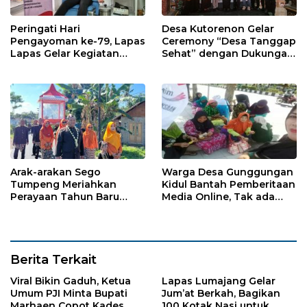
Peringati Hari
Desa Kutorenon Gelar
Pengayoman ke-79, Lapas
Ceremony “Desa Tanggap
Lapas Gelar Kegiatan
Sehat” dengan Dukungan
Donor Darah bersama
Pertamina Retail
DWP Lapas Lumajang
Arak-arakan Sego
Warga Desa Gunggungan
Tumpeng Meriahkan
Kidul Bantah Pemberitaan
Perayaan Tahun Baru
Media Online, Tak ada
Islam di Desa Tumpeng
Pungli disini
Berita Terkait
Viral Bikin Gaduh, Ketua
Lapas Lumajang Gelar
Umum PJI Minta Bupati
Jum’at Berkah, Bagikan
Marhaen Copot Kades
100 Kotak Nasi untuk