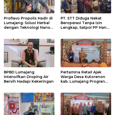
Proflavo Propolis Hadir di
PT. STT Diduga Nekat
Lumajang: Solusi Herbal
Beroperasi Tanpa Izin
dengan Teknologi Nano
Lengkap, Satpol PP Hanya
untuk Kesehatan
‘Pura-Pura Tegas?
Masyarakat
BPBD Lumajang
Pertamina Retail Ajak
Intensifkan Droping Air
Warga Desa Kutorenon
Bersih Hadapi Kekeringan
kab. Lumajang Progran
Bebas Stunting dan
Tanggap Keadaan Gawat
Darurat