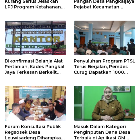
Kurang Serius Jelaskan
Pangan Desa Pangkaljaya,
LPJ Program Ketahanan
Pejabat Kecamatan
Pangan Desa Pangkaljaya
Nanggung Sulit Ditemui
Dikonfirmasi Belanja Alat
Penyuluhan Program PTSL
Pertanian, Kades Pangkal
Terus Berjalan, Pemdes
Jaya Terkesan Berkelit
Curug Dapatkan 1000
Bahkan Menyebut
Kepengurusan Bidang
Beritanya Buruk Terus
Tanah
Forum Konsultasi Publik
Masuk Dalam Kategori
Regsosek Desa
Penginputan Dana Desa
Leuwisadeng Diharapkan
Terbaik di Aplikasi OM