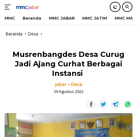
MMC
Beranda
MMC JABAR
MMC JATIM
MMC MAD
Langsung
Beranda
Desa
ke
konten
Musrenbangdes Desa Curug
Jadi Ajang Curhat Berbagai
Instansi
jabar
-
Desa
29 Agustus 2022