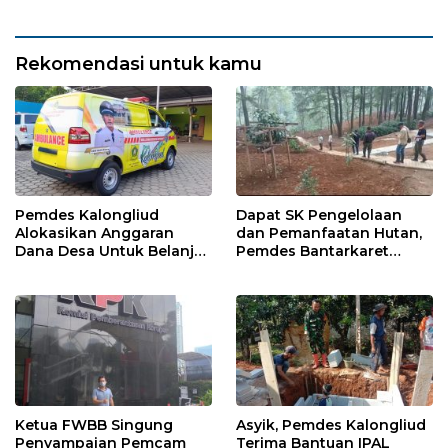
Pangkaljaya
Rekomendasi untuk kamu
Pemdes Kalongliud
Dapat SK Pengelolaan
Alokasikan Anggaran
dan Pemanfaatan Hutan,
Dana Desa Untuk Belanja
Pemdes Bantarkaret
Ambulance
Apresiasi Kelompok Tani
Ciguha
Ketua FWBB Singung
Asyik, Pemdes Kalongliud
Penyampaian Pemcam
Terima Bantuan IPAL