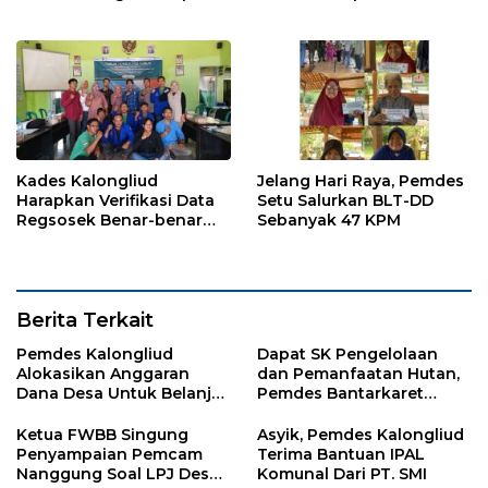
Sebagai Acuan Data Valid
SPAN, Kades
Kalongsawah: Ini Berkat
Kerjasama Semua Pihak
Kades Kalongliud
Jelang Hari Raya, Pemdes
Harapkan Verifikasi Data
Setu Salurkan BLT-DD
Regsosek Benar-benar
Sebanyak 47 KPM
Akurat
Berita Terkait
Pemdes Kalongliud
Dapat SK Pengelolaan
Alokasikan Anggaran
dan Pemanfaatan Hutan,
Dana Desa Untuk Belanja
Pemdes Bantarkaret
Ambulance
Apresiasi Kelompok Tani
Ciguha
Ketua FWBB Singung
Asyik, Pemdes Kalongliud
Penyampaian Pemcam
Terima Bantuan IPAL
Nanggung Soal LPJ Desa
Komunal Dari PT. SMI