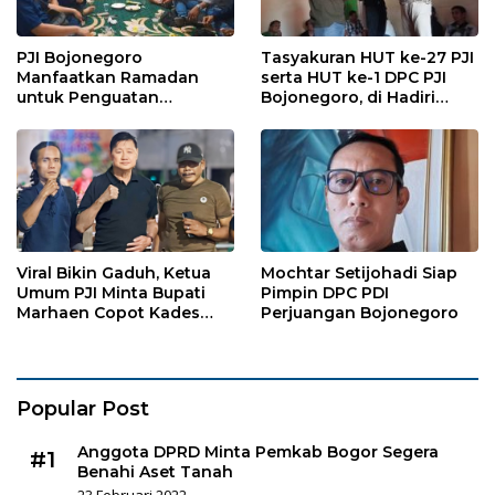
PJI Bojonegoro
Tasyakuran HUT ke-27 PJI
Manfaatkan Ramadan
serta HUT ke-1 DPC PJI
untuk Penguatan
Bojonegoro, di Hadiri
Organisasi dan
Puluhan Wartawan
Kebersamaan
Viral Bikin Gaduh, Ketua
Mochtar Setijohadi Siap
Umum PJI Minta Bupati
Pimpin DPC PDI
Marhaen Copot Kades
Perjuangan Bojonegoro
Sukorejo
Popular Post
Anggota DPRD Minta Pemkab Bogor Segera
#1
Benahi Aset Tanah
23 Februari 2022