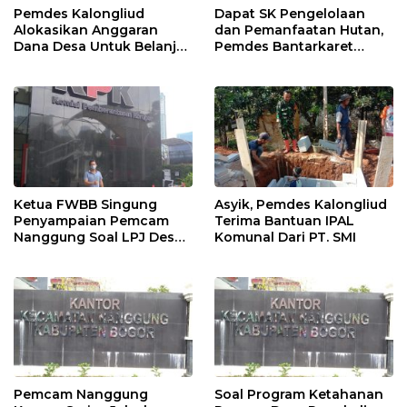
Pemdes Kalongliud
Dapat SK Pengelolaan
Alokasikan Anggaran
dan Pemanfaatan Hutan,
Dana Desa Untuk Belanja
Pemdes Bantarkaret
Ambulance
Apresiasi Kelompok Tani
Ciguha
Ketua FWBB Singung
Asyik, Pemdes Kalongliud
Penyampaian Pemcam
Terima Bantuan IPAL
Nanggung Soal LPJ Desa
Komunal Dari PT. SMI
Pangkaljaya
Pemcam Nanggung
Soal Program Ketahanan