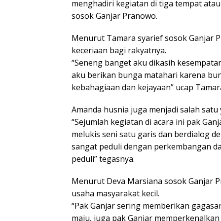
menghadiri kegiatan di tiga tempat ata
sosok Ganjar Pranowo.
Menurut Tamara syarief sosok Ganjar
keceriaan bagi rakyatnya.
“Seneng banget aku dikasih kesempata
aku berikan bunga matahari karena bu
kebahagiaan dan kejayaan” ucap Tamara
Amanda husnia juga menjadi salah sat
“Sejumlah kegiatan di acara ini pak Gan
melukis seni satu garis dan berdialog d
sangat peduli dengan perkembangan dan
peduli” tegasnya.
Menurut Deva Marsiana sosok Ganjar 
usaha masyarakat kecil.
“Pak Ganjar sering memberikan gagasa
maju, juga pak Ganjar memperkenalkan