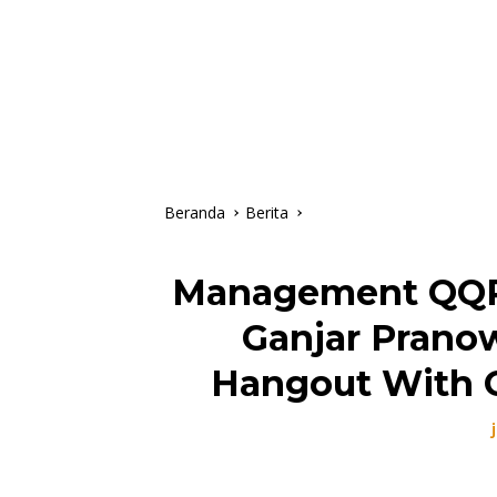
Beranda
Berita
Management QQP
Ganjar Prano
Hangout With G