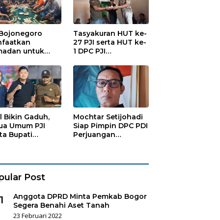
 Bojonegoro
Tasyakuran HUT ke-
faatkan
27 PJI serta HUT ke-
adan untuk
1 DPC PJI
guatan
Bojonegoro, di
anisasi dan
Hadiri Puluhan
ersamaan
Wartawan
al Bikin Gaduh,
Mochtar Setijohadi
ua Umum PJI
Siap Pimpin DPC PDI
ta Bupati
Perjuangan
haen Copot
Bojonegoro
es Sukorejo
pular Post
Anggota DPRD Minta Pemkab Bogor
1
Segera Benahi Aset Tanah
23 Februari 2022