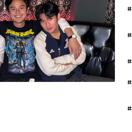
#
#
#
#
#