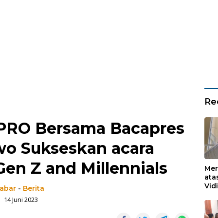
Re
RO Bersama Bacapres
wo Sukseskan acara
en Z and Millennials
Mer
ata
Vid
jabar
-
Berita
Ked
14 Juni 2023
Ke 
Boj