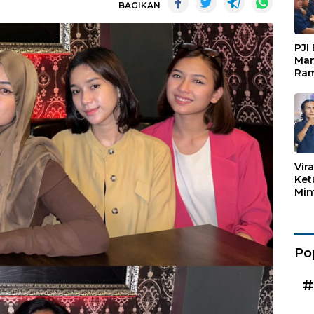
BAGIKAN
PJI
Man
Ram
Pen
Org
Keb
Vir
Ket
Min
Mar
Kad
Po
#