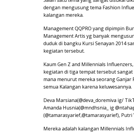
dengan mengusung tema Fashion Influe
kalangan mereka.
Management QQPRO yang dipimpin Bunda 
Management Artis yg banyak mengusung A
duduk di bangku Kursi Senayan 2014 sa
kegiatan tersebut.
Kaum Gen Z and Millennials Influenzers
kegiatan di tiga tempat tersebut sanga
mana menurut mereka seorang Ganjar P
semua Kalangan karena keluwesannya.
Deva Marsiana(@deva_doremiva ig/ TikT
Amanda Husnia(@mndhsnia_ ig @ntahap
(@tamarasyarief,@tamarasyarief), Putr
Mereka adalah kalangan Millennials Inf