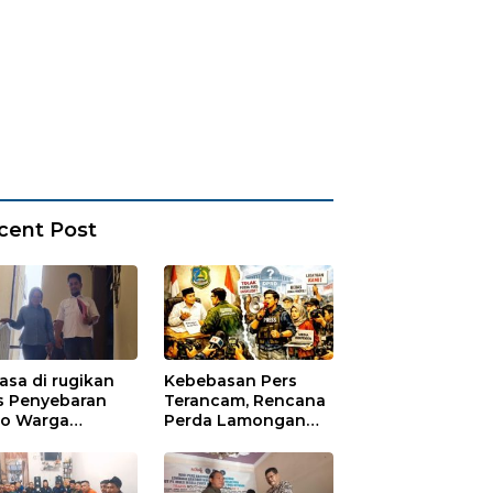
cent Post
asa di rugikan
Kebebasan Pers
s Penyebaran
Terancam, Rencana
io Warga
Perda Lamongan
ungadem Lapor
Tuai Kritikan
Polres
onegoro