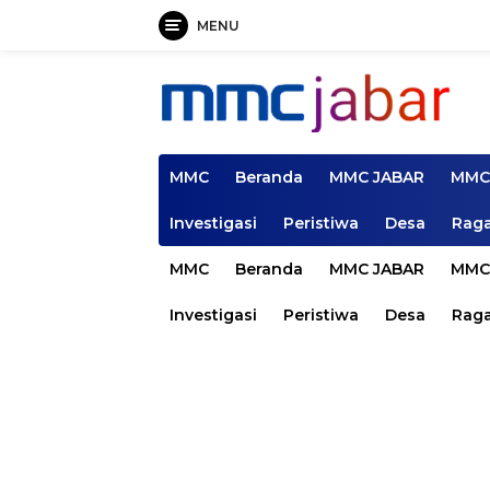
MENU
Langsung
ke
konten
MMC
Beranda
MMC JABAR
MMC
Investigasi
Peristiwa
Desa
Rag
MMC
Beranda
MMC JABAR
MMC
Investigasi
Peristiwa
Desa
Rag