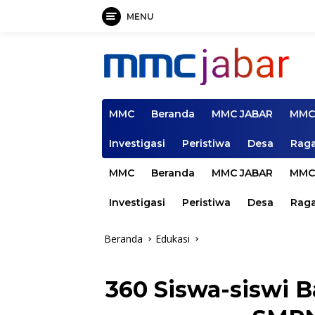
MENU
Langsung
ke
konten
MMC
Beranda
MMC JABAR
MMC
Investigasi
Peristiwa
Desa
Rag
MMC
Beranda
MMC JABAR
MMC
Investigasi
Peristiwa
Desa
Rag
Beranda
Edukasi
360 Siswa-siswi B