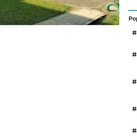
Kad
Po
#
#
#
#
#