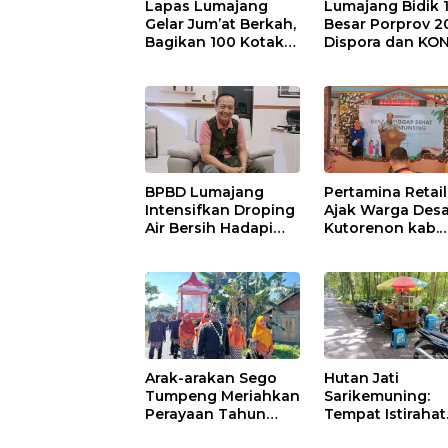
Lapas Lumajang
Lumajang Bidik 
Gelar Jum’at Berkah,
Besar Porprov 2
Bagikan 100 Kotak
Dispora dan KON
Nasi untuk Warga
Matangkan Strat
Sekitar
Pembinaan Atle
BPBD Lumajang
Pertamina Retail
Intensifkan Droping
Ajak Warga Des
Air Bersih Hadapi
Kutorenon kab.
Kekeringan
Lumajang Progr
Bebas Stunting 
Tanggap Keada
Gawat Darurat
Arak-arakan Sego
Hutan Jati
Tumpeng Meriahkan
Sarikemuning:
Perayaan Tahun
Tempat Istirahat
Baru Islam di Desa
Nyaman dan San