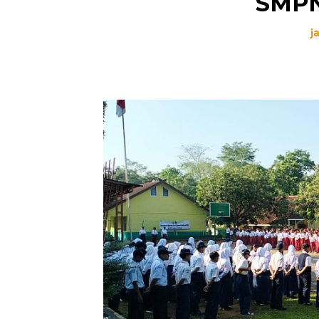
SMPN
j