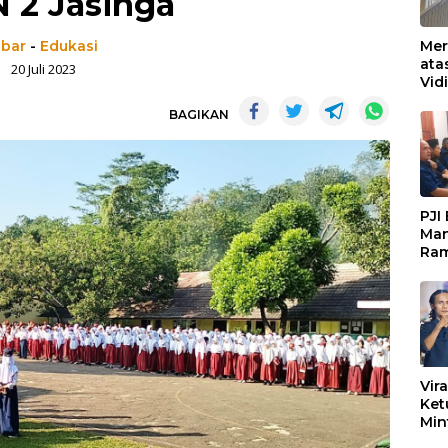
 2 Jasinga
abar
-
Edukasi
Mer
ata
20 Juli 2023
Vid
Ked
BAGIKAN
Ke 
Boj
PJI
Man
Ram
Pen
Org
Keb
Vir
Ket
Min
Mar