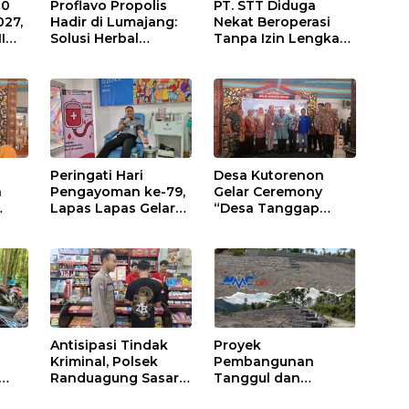
10
Proflavo Propolis
PT. STT Diduga
027,
Hadir di Lumajang:
Nekat Beroperasi
I
Solusi Herbal
Tanpa Izin Lengkap,
egi
dengan Teknologi
Satpol PP Hanya
t
Nano untuk
‘Pura-Pura Tegas?
Kesehatan
Masyarakat
Peringati Hari
Desa Kutorenon
a
Pengayoman ke-79,
Gelar Ceremony
Lapas Lapas Gelar
“Desa Tanggap
an
Kegiatan Donor
Sehat” dengan
dan
Darah bersama DWP
Dukungan
an
Lapas Lumajang
Pertamina Retail
Antisipasi Tindak
Proyek
Kriminal, Polsek
Pembangunan
Randuagung Sasar
Tanggul dan
tai
Pertokoan
Bronjong yang