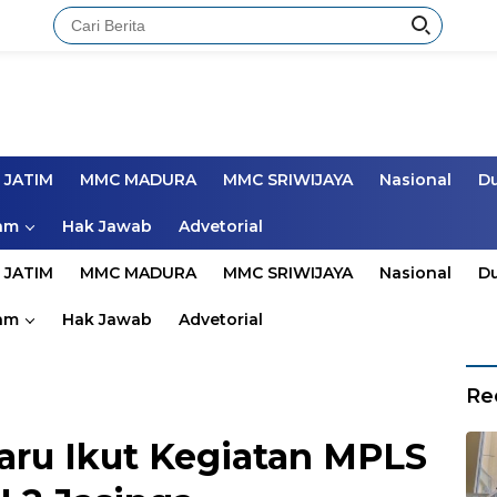
 JATIM
MMC MADURA
MMC SRIWIJAYA
Nasional
D
am
Hak Jawab
Advetorial
 JATIM
MMC MADURA
MMC SRIWIJAYA
Nasional
D
am
Hak Jawab
Advetorial
Re
aru Ikut Kegiatan MPLS