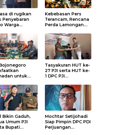
asa di rugikan
Kebebasan Pers
s Penyebaran
Terancam, Rencana
io Warga
Perda Lamongan
ungadem Lapor
Tuai Kritikan
Polres
onegoro
 Bojonegoro
Tasyakuran HUT ke-
faatkan
27 PJI serta HUT ke-
adan untuk
1 DPC PJI
guatan
Bojonegoro, di
anisasi dan
Hadiri Puluhan
ersamaan
Wartawan
al Bikin Gaduh,
Mochtar Setijohadi
ua Umum PJI
Siap Pimpin DPC PDI
ta Bupati
Perjuangan
haen Copot
Bojonegoro