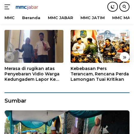
MMC
Beranda
MMC JABAR
MMC JATIM
MMC MAD
Langsung
ke
konten
«
»
Merasa di rugikan atas
Kebebasan Pers
Penyebaran Vidio Warga
Terancam, Rencana Perda
Kedungadem Lapor Ke
Lamongan Tuai Kritikan
Polres Bojonegoro
Sumbar