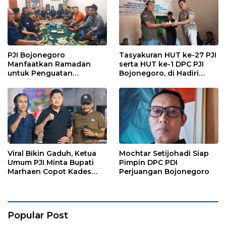
PJI Bojonegoro
Tasyakuran HUT ke-27 PJI
Manfaatkan Ramadan
serta HUT ke-1 DPC PJI
untuk Penguatan
Bojonegoro, di Hadiri
Organisasi dan
Puluhan Wartawan
Kebersamaan
Viral Bikin Gaduh, Ketua
Mochtar Setijohadi Siap
Umum PJI Minta Bupati
Pimpin DPC PDI
Marhaen Copot Kades
Perjuangan Bojonegoro
Sukorejo
Popular Post