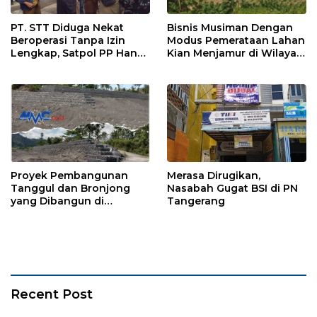
PT. STT Diduga Nekat
Bisnis Musiman Dengan
Beroperasi Tanpa Izin
Modus Pemerataan Lahan
Lengkap, Satpol PP Hanya
Kian Menjamur di Wilayah
‘Pura-Pura Tegas?
Sugihwaras
Proyek Pembangunan
Merasa Dirugikan,
Tanggul dan Bronjong
Nasabah Gugat BSI di PN
yang Dibangun di
Tangerang
Tempursari Lumajang
untuk Mitigasi Bencana
Recent Post