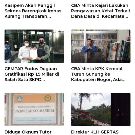
Kasipem Akan Panggil
CBA Minta Kejari Lakukan
Sekdes Barengkok Imbas
Pengawasan Ketat Terkait
Kurang Transparan
Dana Desa di Kecamatan
Dikonfirmasi Anggaran
Jasinga
Infrastruktur
GEMPAR Endus Dugaan
CBA Minta KPK Kembali
Gratifikasi Rp 1,5 Miliar di
Turun Gunung ke
Salah Satu SKPD
Kabupaten Bogor, Ada
Kabupaten Bogor
Temuan 42,9 Miliar
Diduga Oknum Tutor
Direktur KLH GERTAS