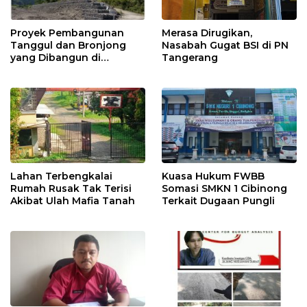
Proyek Pembangunan
Merasa Dirugikan,
Tanggul dan Bronjong
Nasabah Gugat BSI di PN
yang Dibangun di
Tangerang
Tempursari Lumajang
untuk Mitigasi Bencana
Lahan Terbengkalai
Kuasa Hukum FWBB
Rumah Rusak Tak Terisi
Somasi SMKN 1 Cibinong
Akibat Ulah Mafia Tanah
Terkait Dugaan Pungli