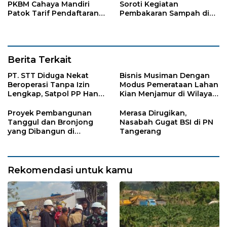
PKBM Cahaya Mandiri
Soroti Kegiatan
Patok Tarif Pendaftaran
Pembakaran Sampah di
Sekolah dan Ujian
Desa Jasinga
Berita Terkait
PT. STT Diduga Nekat
Bisnis Musiman Dengan
Beroperasi Tanpa Izin
Modus Pemerataan Lahan
Lengkap, Satpol PP Hanya
Kian Menjamur di Wilayah
‘Pura-Pura Tegas?
Sugihwaras
Proyek Pembangunan
Merasa Dirugikan,
Tanggul dan Bronjong
Nasabah Gugat BSI di PN
yang Dibangun di
Tangerang
Tempursari Lumajang
untuk Mitigasi Bencana
Rekomendasi untuk kamu