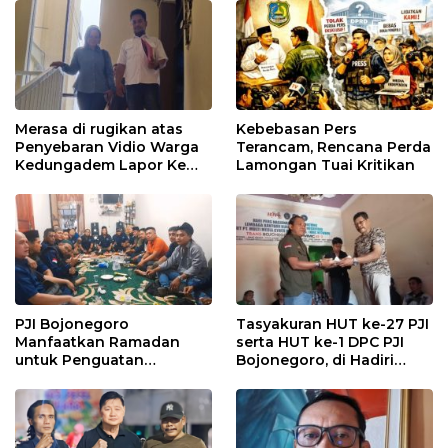
Merasa di rugikan atas
Kebebasan Pers
Penyebaran Vidio Warga
Terancam, Rencana Perda
Kedungadem Lapor Ke
Lamongan Tuai Kritikan
Polres Bojonegoro
PJI Bojonegoro
Tasyakuran HUT ke-27 PJI
Manfaatkan Ramadan
serta HUT ke-1 DPC PJI
untuk Penguatan
Bojonegoro, di Hadiri
Organisasi dan
Puluhan Wartawan
Kebersamaan