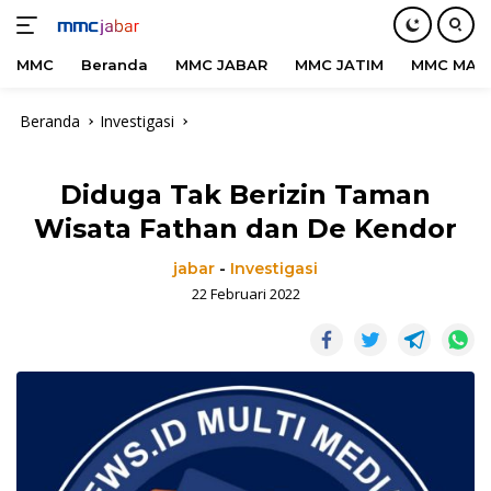
MMC
Beranda
MMC JABAR
MMC JATIM
MMC MAD
Langsung
Beranda
Investigasi
ke
konten
Diduga Tak Berizin Taman
Wisata Fathan dan De Kendor
jabar
-
Investigasi
22 Februari 2022