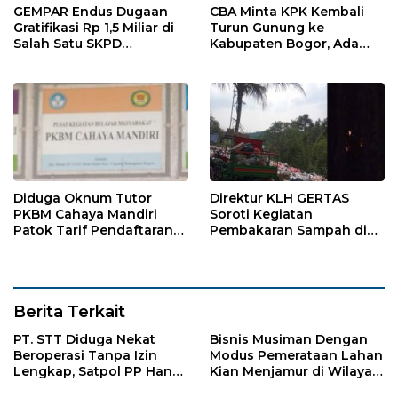
GEMPAR Endus Dugaan
CBA Minta KPK Kembali
Gratifikasi Rp 1,5 Miliar di
Turun Gunung ke
Salah Satu SKPD
Kabupaten Bogor, Ada
Kabupaten Bogor
Temuan 42,9 Miliar
Diduga Oknum Tutor
Direktur KLH GERTAS
PKBM Cahaya Mandiri
Soroti Kegiatan
Patok Tarif Pendaftaran
Pembakaran Sampah di
Sekolah dan Ujian
Desa Jasinga
Berita Terkait
PT. STT Diduga Nekat
Bisnis Musiman Dengan
Beroperasi Tanpa Izin
Modus Pemerataan Lahan
Lengkap, Satpol PP Hanya
Kian Menjamur di Wilayah
‘Pura-Pura Tegas?
Sugihwaras