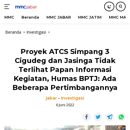
MMC
Beranda
MMC JABAR
MMC JATIM
MMC MAD
Langsung
Beranda
Investigasi
ke
konten
Proyek ATCS Simpang 3
Cigudeg dan Jasinga Tidak
Terlihat Papan Informasi
Kegiatan, Humas BPTJ: Ada
Beberapa Pertimbangannya
jabar
-
Investigasi
6 Juni 2022