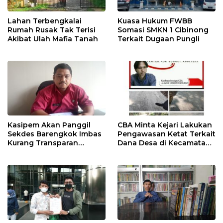
Lahan Terbengkalai
Kuasa Hukum FWBB
Rumah Rusak Tak Terisi
Somasi SMKN 1 Cibinong
Akibat Ulah Mafia Tanah
Terkait Dugaan Pungli
Kasipem Akan Panggil
CBA Minta Kejari Lakukan
Sekdes Barengkok Imbas
Pengawasan Ketat Terkait
Kurang Transparan
Dana Desa di Kecamatan
Dikonfirmasi Anggaran
Jasinga
Infrastruktur