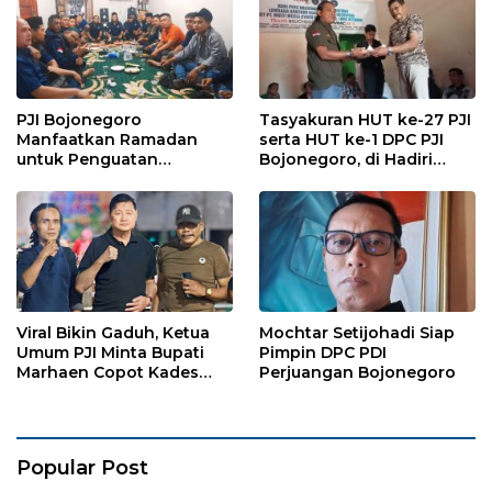
PJI Bojonegoro
Tasyakuran HUT ke-27 PJI
Manfaatkan Ramadan
serta HUT ke-1 DPC PJI
untuk Penguatan
Bojonegoro, di Hadiri
Organisasi dan
Puluhan Wartawan
Kebersamaan
Viral Bikin Gaduh, Ketua
Mochtar Setijohadi Siap
Umum PJI Minta Bupati
Pimpin DPC PDI
Marhaen Copot Kades
Perjuangan Bojonegoro
Sukorejo
Popular Post