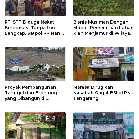
PT. STT Diduga Nekat
Bisnis Musiman Dengan
Beroperasi Tanpa Izin
Modus Pemerataan Lahan
Lengkap, Satpol PP Hanya
Kian Menjamur di Wilayah
‘Pura-Pura Tegas?
Sugihwaras
Proyek Pembangunan
Merasa Dirugikan,
Tanggul dan Bronjong
Nasabah Gugat BSI di PN
yang Dibangun di
Tangerang
Tempursari Lumajang
untuk Mitigasi Bencana