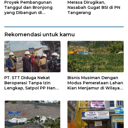
Proyek Pembangunan
Merasa Dirugikan,
Tanggul dan Bronjong
Nasabah Gugat BSI di PN
yang Dibangun di
Tangerang
Tempursari Lumajang
untuk Mitigasi Bencana
Rekomendasi untuk kamu
PT. STT Diduga Nekat
Bisnis Musiman Dengan
Beroperasi Tanpa Izin
Modus Pemerataan Lahan
Lengkap, Satpol PP Hanya
Kian Menjamur di Wilayah
‘Pura-Pura Tegas?
Sugihwaras