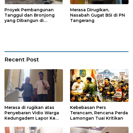
Proyek Pembangunan
Merasa Dirugikan,
Tanggul dan Bronjong
Nasabah Gugat BSI di PN
yang Dibangun di
Tangerang
Tempursari Lumajang
untuk Mitigasi Bencana
Recent Post
Merasa di rugikan atas
Kebebasan Pers
Penyebaran Vidio Warga
Terancam, Rencana Perda
Kedungadem Lapor Ke
Lamongan Tuai Kritikan
Polres Bojonegoro