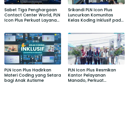
Sabet Tiga Penghargaan
Srikandi PLN Icon Plus
Contact Center World, PLN
Luncurkan Komunitas
Icon Plus Perkuat Layanan
Kelas Koding Inklusif pada
Pelanggan melalui
Hari Anak Nasional
Contact Center ICONNET
PLN Icon Plus Hadirkan
PLN Icon Plus Resmikan
Materi Coding yang Setara
Kantor Pelayanan
bagi Anak Autisme
Manado, Perkuat
Jangkauan Layanan di
Sulawesi Utara