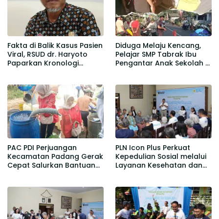
Fakta di Balik Kasus Pasien
Diduga Melaju Kencang,
Viral, RSUD dr. Haryoto
Pelajar SMP Tabrak Ibu
Paparkan Kronologi
Pengantar Anak Sekolah di
Berdasarkan Rekam Medis
Gedangmas
PAC PDI Perjuangan
PLN Icon Plus Perkuat
Kecamatan Padang Gerak
Kepedulian Sosial melalui
Cepat Salurkan Bantuan
Layanan Kesehatan dan
Air Bersih bagi Warga
Bantuan Komprehensif
Desa Kedawung
bagi Lansia di Malang