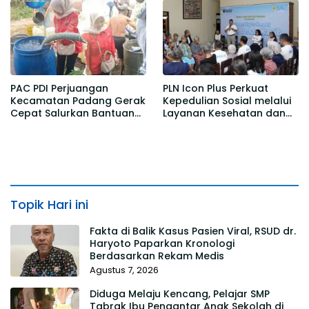
PAC PDI Perjuangan
PLN Icon Plus Perkuat
Kecamatan Padang Gerak
Kepedulian Sosial melalui
Cepat Salurkan Bantuan
Layanan Kesehatan dan
Air Bersih bagi Warga
Bantuan Komprehensif
Desa Kedawung
bagi Lansia di Malang
Topik Hari ini
Fakta di Balik Kasus Pasien Viral, RSUD dr.
Haryoto Paparkan Kronologi
Berdasarkan Rekam Medis
Agustus 7, 2026
Diduga Melaju Kencang, Pelajar SMP
Tabrak Ibu Pengantar Anak Sekolah di