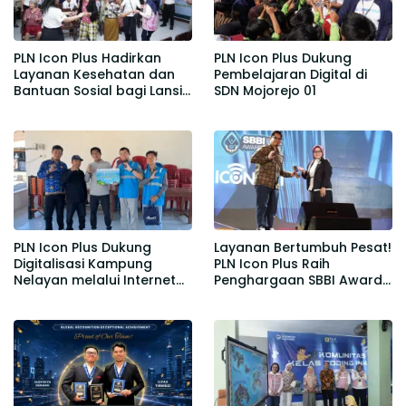
PLN Icon Plus Hadirkan
PLN Icon Plus Dukung
Layanan Kesehatan dan
Pembelajaran Digital di
Bantuan Sosial bagi Lansia
SDN Mojorejo 01
di Rumah Belas Kasih
Malang
PLN Icon Plus Dukung
Layanan Bertumbuh Pesat!
Digitalisasi Kampung
PLN Icon Plus Raih
Nelayan melalui Internet
Penghargaan SBBI Awards
Gratis di Desa Nelayan
2026
Rajatama