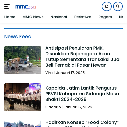
Home
MMC News
Nasional
Peristiwa
Ragam
Net
Langsung
ke
MMC
News Feed
konten
|
Antisipasi Penularan PMK,
MMC
Disnakkan Bojonegoro Akan
NEWS
Tutup Sementara Transaksi Jual
Beli Ternak di Pasar Hewan
Viral
|
Januari 17, 2025
Kapolda Jatim Lantik Pengurus
PBVSI Kabupaten Sidoarjo Masa
Bhakti 2024-2028
Sidoarjo
|
Januari 17, 2025
Hadirkan Konsep “Food Colony”